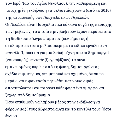
τον Ιερό Ναό του Αγίου Νικολάου), την καθιερωμένη και
πετυχημένη εκδήλωση τα τελευταία χρόνια (από το 2016)
της κατασκευής των
Πασχαλιάτικων Περδικών
.
Οι
Περδίκες
είναι Πασχαλιάτικα κόκκινα αυγά της περιοχής
των Γρεβενών, τα οποία πριν βαφτούν έχουν περάσει από
τη διαδικασία ζωγραφίσματος (κεντήματος ή
στολίσματος) από μελισσοκέρι με το ειδικό εργαλείο
το
κοντύλι
. Πρόκειται για μια λαϊκή τέχνη που οι δημιουργοί
(νοικοκυρές)
κεντούν
(ζωγραφίζουν) τα αυγά
εμπνευσμένες κυρίως από τη φύση, δημιουργώντας
σχέδια συμμετρικά, γεωμετρικά και όχι μόνο, όπου το
μεράκι και η φαντασία της κάθε μιας νοικοκυράς
αποτυπώνεται και παράγει κάθε φορά ένα όμορφο και
ξεχωριστό δημιούργημα.
Όσοι επιθυμούν να λάβουν μέρος στην εκδήλωση να
φέρουν μαζί τους άβραστα αυγά και το κοντύλι τους (όσοι
έχουν).