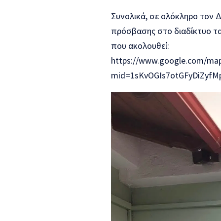
Συνολικά, σε ολόκληρο τον 
πρόσβασης στο διαδίκτυο τ
που ακολουθεί:
https://www.google.com/map
mid=1sKvOGIs7otGFyDiZyfM