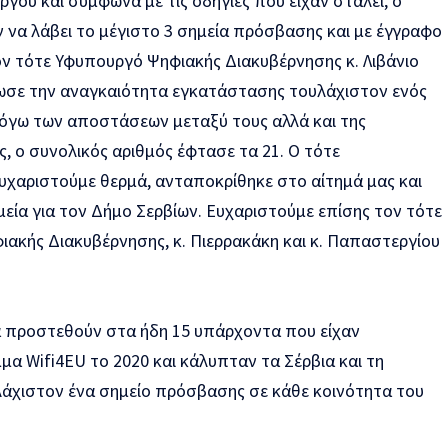
ργου και σύμφωνα με τις οδηγίες που είχαν σταλεί, ο
να λάβει το μέγιστο 3 σημεία πρόσβασης και με έγγραφο
ον τότε Υφυπουργό Ψηφιακής Διακυβέρνησης κ. Λιβάνιο
ωσε την αναγκαιότητα εγκατάστασης τουλάχιστον ενός
λόγω των αποστάσεων μεταξύ τους αλλά και της
ς, ο συνολικός αριθμός έφτασε τα 21. Ο τότε
ευχαριστούμε θερμά, ανταποκρίθηκε στο αίτημά μας και
ημεία για τον Δήμο Σερβίων. Ευχαριστούμε επίσης τον τότε
ιακής Διακυβέρνησης, κ. Πιερρακάκη και κ. Παπαστεργίου
να προστεθούν στα ήδη 15 υπάρχοντα που είχαν
α Wifi4EU το 2020 και κάλυπταν τα Σέρβια και τη
λάχιστον ένα σημείο πρόσβασης σε κάθε κοινότητα του