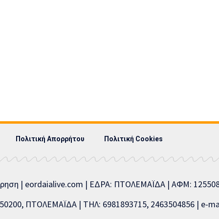
Πολιτική Απορρήτου
Πολιτική Cookies
ίρηση | eordaialive.com | ΕΔΡΑ: ΠΤΟΛΕΜΑΪΔΑ | ΑΦΜ: 1255
0200, ΠΤΟΛΕΜΑΪΔΑ | ΤΗΛ: 6981893715, 2463504856 | e-mai