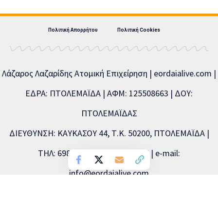
Πολιτική Απορρήτου
Πολιτική Cookies
Λάζαρος Λαζαρίδης Ατομική Επιχείρηση | eordaialive.com |
ΕΔΡΑ: ΠΤΟΛΕΜΑΪΔΑ | ΑΦΜ: 125508663 | ΔΟΥ:
ΠΤΟΛΕΜΑΪΔΑΣ
ΔΙΕΥΘΥΝΣΗ: ΚΑΥΚΑΣΟΥ 44, Τ.Κ. 50200, ΠΤΟΛΕΜΑΪΔΑ |
ΤΗΛ: 6981893715, 2463504856 | e-mail:
info@eordaialive.com
Νόμιμος εκπρόσωπος: Λάζαρος Λαζαρίδης | Διευθυντής
σύνταξης: Λάζαρος Λαζαρίδης | Διαχειριστής: Λάζαρος