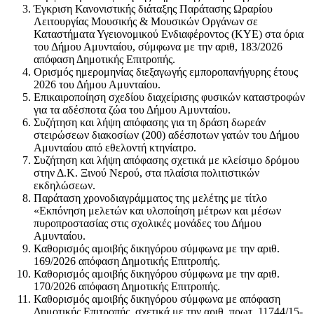
Έγκριση Κανονιστικής διάταξης Παράτασης Ωραρίου
Λειτουργίας Μουσικής & Μουσικών Οργάνων σε
Καταστήματα Υγειονομικού Ενδιαφέροντος (ΚΥΕ) στα όρια
του Δήμου Αμυνταίου, σύμφωνα με την αριθ, 183/2026
απόφαση Δημοτικής Επιτροπής.
Ορισμός ημερομηνίας διεξαγωγής εμποροπανήγυρης έτους
2026 του Δήμου Αμυνταίου.
Επικαιροποίηση σχεδίου διαχείρισης φυσικών καταστροφών
για τα αδέσποτα ζώα του Δήμου Αμυνταίου.
Συζήτηση και λήψη απόφασης για τη δράση δωρεάν
στειρώσεων διακοσίων (200) αδέσποτων γατών του Δήμου
Αμυνταίου από εθελοντή κτηνίατρο.
Συζήτηση και λήψη απόφασης σχετικά με κλείσιμο δρόμου
στην Δ.Κ. Ξινού Νερού, στα πλαίσια πολιτιστικών
εκδηλώσεων.
Παράταση χρονοδιαγράμματος της μελέτης με τίτλο
«Εκπόνηση μελετών και υλοποίηση μέτρων και μέσων
πυροπροστασίας στις σχολικές μονάδες του Δήμου
Αμυνταίου.
Καθορισμός αμοιβής δικηγόρου σύμφωνα με την αριθ.
169/2026 απόφαση Δημοτικής Επιτροπής.
Καθορισμός αμοιβής δικηγόρου σύμφωνα με την αριθ.
170/2026 απόφαση Δημοτικής Επιτροπής.
Καθορισμός αμοιβής δικηγόρου σύμφωνα με απόφαση
Δημοτικής Επιτροπής, σχετικά με την αριθ. πρωτ. 11744/15-