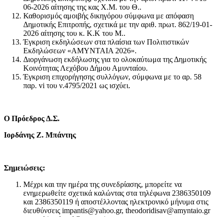
06-2026 αίτησης της κας Χ.Μ. του Θ..
Καθορισμός αμοιβής δικηγόρου σύμφωνα με απόφαση
Δημοτικής Επιτροπής, σχετικά με την αριθ. πρωτ. 862/19-01-
2026 αίτησης του κ. Κ.Κ του Μ..
Έγκριση εκδηλώσεων στα πλαίσια των Πολιτιστικών
Εκδηλώσεων «ΑΜΥΝΤΑΙΑ 2026».
Διοργάνωση εκδήλωσης για το ολοκαύτωμα της Δημοτικής
Κοινότητας Λεχόβου Δήμου Αμυνταίου.
Έγκριση επιχορήγησης συλλόγων, σύμφωνα με το αρ. 58
παρ. vi του ν.4795/2021 ως ισχύει.
Ο Πρόεδρος Δ.Σ.
Ιορδάνης Ζ. Μπάντης
Σημειώσεις:
Μέχρι και την ημέρα της συνεδρίασης, μπορείτε να
ενημερωθείτε σχετικά καλώντας στα τηλέφωνα 2386350109
και 2386350119 ή αποστέλλοντας ηλεκτρονικό μήνυμα στις
διευθύνσεις impantis@yahoo.gr, theodoridisav@amyntaio.gr