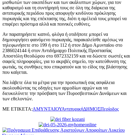
μισθωτών των οικοπέδων και των ακάλυπτων χώρων, για τον
καθαρισμό και τη συντήρησή τους σε όλη της διάρκεια της
αντιπυρικής περιόδου προς αποφυγήν κινδύνου πρόκλησης
πυρκαγιάς και της επέκτασης της, διότι η αμέλειά τους μπορεί να
επιφέρει πρόστιμα αλλά και ποινικές ευθύνες.
Αν παρατηρήσετε καπνό, φλόγα ή οτιδήποτε μπορεί να
δημιουργήσει φαινόμενο πυρκαγιάς, παρακαλείσθε αμέσως να
τηλεφωνήσετε στο 199 ή στο 112 ή στον Δήμο Αμυνταίου στο
2386024144 ή στον Αντιδήμαρχο Πολιτικής Προστασίας
Αποστόλη Θεοδώρου στο 6972332159 και να δώσετε σωστές και
σαφείς πληροφορίες, για το ακριβές σημείο, την κατεύθυνση της
φωτιάς, τις συνθήκες που επικρατούν και το είδος της βλάστησης
που καίγεται.
Να λάβετε όλα τα μέτρα για την προσωπική σας ασφάλεια
ακολουθώντας τις οδηγίες των αρμοδίων αρχών και να
διευκολύνετε την πρόσβαση των Πυροσβεστικών Δυνάμεων και
των εθελοντών.
ΜΕ ΕΤΙΚΕΤΑ:
ΑΜΥΝΤΑΙΟΥ
Αντιπυρική
ΔΗΜΟΣ
Περίοδος