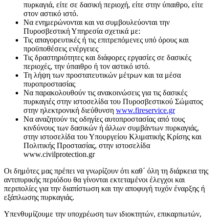
πυρκαγιά, είτε σε δασική περιοχή, είτε στην ύπαιθρο, είτε
στον αστικό ιστό.
Να ενημερώνονται και να συμβουλεύονται την
Πυροσβεστική Υπηρεσία σχετικά με:
Τις απαγορευτικές ή τις επιτρεπόμενες υπό όρους και
προϋποθέσεις ενέργειες
Τις δραστηριότητες και διάφορες εργασίες σε δασικές
περιοχές, την ύπαιθρο ή τον αστικό ιστό.
Τη λήψη των προστατευτικών μέτρων και τα μέσα
πυροπροστασίας
Να παρακολουθούν τις ανακοινώσεις για τις δασικές
πυρκαγιές στην ιστοσελίδα του Πυροσβεστικού Σώματος
στην ηλεκτρονική διεύθυνση
www.fireservice.gr
Να αναζητούν τις οδηγίες αυτοπροστασίας από τους
κινδύνους των δασικών ή άλλων συμβάντων πυρκαγιάς,
στην ιστοσελίδα του Υπουργείου Κλιματικής Κρίσης και
Πολιτικής Προστασίας, στην ιστοσελίδα
www.civilprotection.gr
Οι δημότες μας πρέπει να γνωρίζουν ότι καθ΄ όλη τη διάρκεια της
αντιπυρικής περιόδου θα γίνονται εκτεταμένοι έλεγχοι και
περιπολίες για την διαπίστωση και την αποφυγή τυχόν έναρξης ή
εξάπλωσης πυρκαγιάς.
Υπενθυμίζουμε την υποχρέωση των ιδιοκτητών, επικαρπωτών,