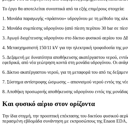
Το έργο θα αποτελείται συνοπτικά από τα εξής επιμέρους στοιχεία:
1. Μονάδα παραγωγής «πράσινου» υδρογόνου με τη μέθοδο της αλκ
2. Μονάδα συμπίεσης υδρογόνου (από πίεση περίπου 30 bar σε πίεση
3. Αγωγό διοχέτευσης υδρογόνου στο δίκτυο φυσικού αερίου του Δ
4. Μετασχηματιστή 150/11 kV για την ηλεκτρική τροφοδοσία της μο
5. Δεξαμενή με δυνατότητα αποθήκευσης ακατέργαστου νερού, εντό
εφεδρικά, από νέα γεώτρηση κοντά στη μονάδα υδρογόνου. Οι ανάγκε
6. Δίκτυο ακατέργαστου νερού, για τη μεταφορά του από τις δεξ
7. Σύστημα αντίστροφης ώσμωσης – απιονισμού νερού εντός της νέ
8. Αποθήκη προσωρινής αποθήκευσης υδρογόνου εντός της μονάδας
Και φυσικό αέριο στον ορίζοντα
Την ίδια στιγμή, την προοπτική επέκτασης του δικτύου φυσικού αερ
περασμένη εβδομάδα συνάντηση με εκπροσώπους της Enaon EDA, σ