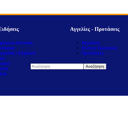
Ειδήσεις
Αγγελίες - Προτάσεις
φέρεια Δυτικής
Αγγελίες
εδονίας
Θέσεις Εργασίας
εμαΐδα / Εορδαία
Προτάσεις
νη
οριά
ρινα
ενά