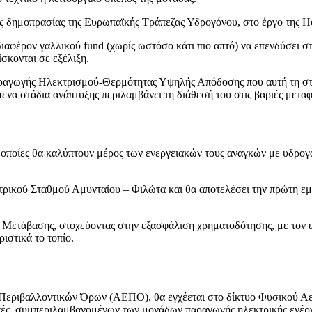
ς δημοπρασίας της Ευρωπαϊκής Τράπεζας Υδρογόνου, στο έργο της Hel
αφέρον γαλλικού fund (χωρίς ωστόσο κάτι πιο απτό) να επενδύσει στο 
ίσκονται σε εξέλιξη.
ραγωγής Ηλεκτρισμού-Θερμότητας Υψηλής Απόδοσης που αυτή τη στιγ
α στάδια ανάπτυξης περιλαμβάνει τη διάθεσή του στις βαριές μεταφ
ι οποίες θα καλύπτουν μέρος των ενεργειακών τους αναγκών με υδρογό
εκτρικού Σταθμού Αμυνταίου – Φιλώτα και θα αποτελέσει την πρώτη
ς Μετάβασης, στοχεύοντας στην εξασφάλιση χρηματοδότησης, με τον ε
ιστικά το τοπίο.
εριβαλλοντικών Όρων (ΑΕΠΟ), θα εγχέεται στο δίκτυο Φυσικού Αερ
ές, συμπεριλαμβανομένων των μονάδων παραγωγής ηλεκτρικής ενέργ