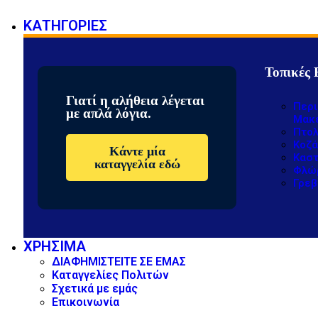
ΚΑΤΗΓΟΡΙΕΣ
Τοπικές 
Γιατί η αλήθεια λέγεται
Περι
με απλά λόγια.
Μακ
Πτολ
Κοζά
Κάντε μία
Καστ
καταγγελία εδώ
Φλώ
Γρεβ
ΧΡΗΣΙΜΑ
ΔΙΑΦΗΜΙΣΤΕΙΤΕ ΣΕ ΕΜΑΣ
Καταγγελίες Πολιτών
Σχετικά με εμάς
Επικοινωνία