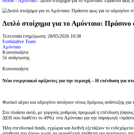
Home
-
Αμύνταιο
-
Διπλό στοίχημα για το Αμύνταιο: Πράσινο φως γ
Διπλό στοίχημα για το Αμύνταιο: Πράσινο 
Τελευταία ενημέρωση: 28/05/2026 10:38
Eordaialive Team
Αμύνταιο
Κοινοποιήστε
5λ ανάγνωσης
Κοινοποιήστε
Νέοι ενεργειακοί ορίζοντες για την περιοχή – Η επένδυση για σ
Φυσικό αέριο και υδρογόνο ανοίγουν νέους δρόμους ανάπτυξης για το
Στο πλαίσιο αυτό, με γοργούς ρυθμούς προχωρά η επένδυση (ύψους 7
ΔΕΗ που διαθέτει το 49%) στο Αμύνταιο για την παραγωγή «πράσινο
Ήδη επενδυτικά funds, εγχώρια και διεθνή εξετάζουν το ενδεχόμενο
σύνθεση του έργου χωρίς να εκφράζεται πρόθεση για συνέργειες στο