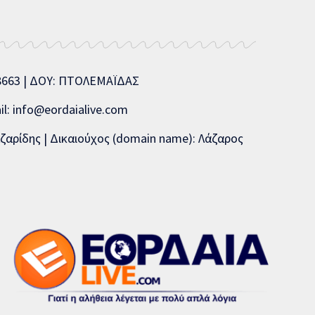
08663 | ΔΟΥ: ΠΤΟΛΕΜΑΪΔΑΣ
l: info@eordaialive.com
ζαρίδης | Δικαιούχος (domain name): Λάζαρος