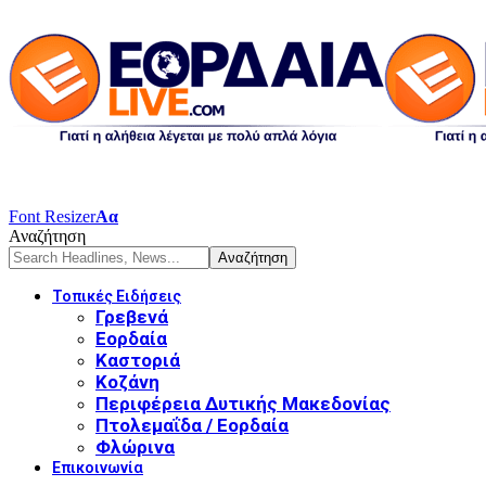
Font Resizer
Αα
Αναζήτηση
Τοπικές Ειδήσεις
Γρεβενά
Εορδαία
Καστοριά
Κοζάνη
Περιφέρεια Δυτικής Μακεδονίας
Πτολεμαΐδα / Εορδαία
Φλώρινα
Επικοινωνία