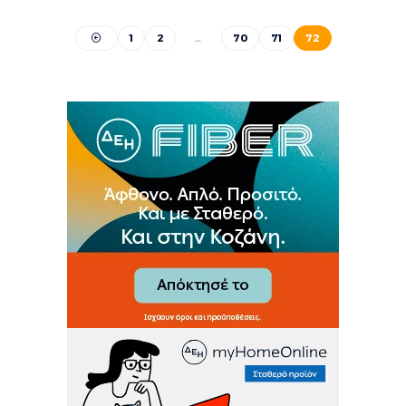
1
2
…
70
71
72