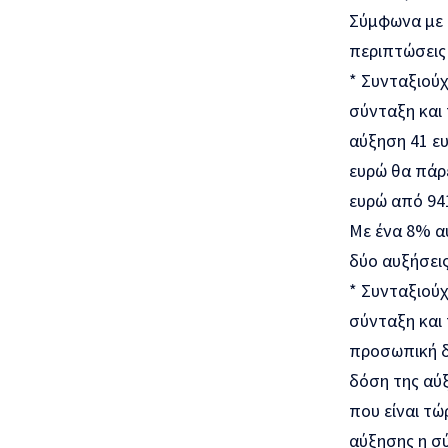
Σύμφωνα με 
περιπτώσεις
* Συνταξιού
σύνταξη και
αύξηση 41 ε
ευρώ θα πάρε
ευρώ από 941
Με ένα 8% αύ
δύο αυξήσεις
* Συνταξιού
σύνταξη και
προσωπική δι
δόση της αύξ
που είναι τώ
αύξησης η σύ