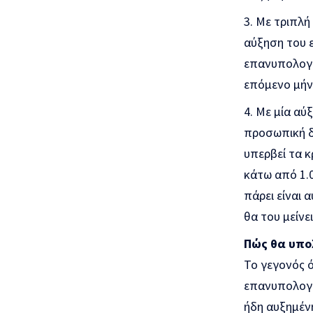
Με τριπλή 
αύξηση του 
επανυπολογι
επόμενο μήνα
Με μία αύξ
προσωπική δι
υπερβεί τα κ
κάτω από 1.0
πάρει είναι 
θα του μείνε
Πώς θα υπολ
Το γεγονός ό
επανυπολογισ
ήδη αυξημέν