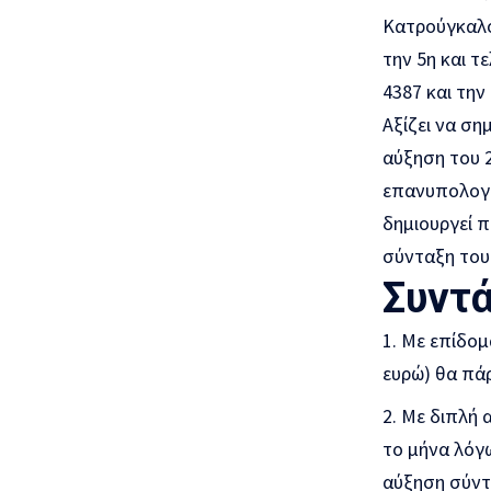
Κατρούγκαλου
την 5η και 
4387 και την
Αξίζει να ση
αύξηση του 2
επανυπολογι
δημιουργεί 
σύνταξη του
Συντά
Με επίδομ
ευρώ) θα πάρ
Με διπλή α
το μήνα λόγω
αύξηση σύντ