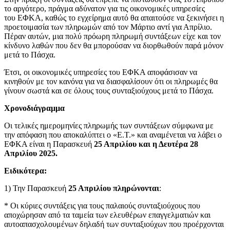
το αργότερο, πράγμα αδύνατον για τις οικονομικές υπηρεσίες
του ΕΦΚΑ, καθώς το εγχείρημα αυτό θα απαιτούσε να ξεκινήσει η
προετοιμασία των πληρωμών από τον Μάρτιο αντί για Απρίλιο.
Πέραν αυτών, μια πολύ πρόωρη πληρωμή συντάξεων είχε και τον
κίνδυνο λαθών που δεν θα μπορούσαν να διορθωθούν παρά μόνον
μετά το Πάσχα.
Έτσι, οι οικονομικές υπηρεσίες του ΕΦΚΑ αποφάσισαν να
κινηθούν με τον κανόνα για να διασφαλίσουν ότι οι πληρωμές θα
γίνουν σωστά και σε όλους τους συνταξιούχους μετά το Πάσχα.
Χρονοδιάγραμμα
Οι τελικές ημερομηνίες πληρωμής των συντάξεων σύμφωνα με
την απόφαση που αποκαλύπτει ο «Ε.Τ.» και αναμένεται να λάβει ο
ΕΦΚΑ είναι η Παρασκευή
25 Απριλίου και η Δευτέρα 28
Απριλίου 2025.
Ειδικότερα:
1) Την Παρασκευή
25 Απριλίου πληρώνονται
:
* Οι κύριες συντάξεις για τους παλαιούς συνταξιούχους που
αποχώρησαν από τα ταμεία των ελευθέρων επαγγελματιών και
αυτοαπασχολουμένων δηλαδή των συνταξιούχων που προέρχονται