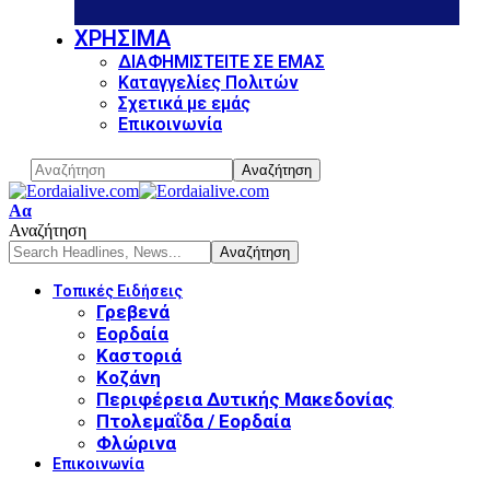
ΧΡΗΣΙΜΑ
ΔΙΑΦΗΜΙΣΤΕΙΤΕ ΣΕ ΕΜΑΣ
Καταγγελίες Πολιτών
Σχετικά με εμάς
Επικοινωνία
Font
Αα
Resizer
Αναζήτηση
Τοπικές Ειδήσεις
Γρεβενά
Εορδαία
Καστοριά
Κοζάνη
Περιφέρεια Δυτικής Μακεδονίας
Πτολεμαΐδα / Εορδαία
Φλώρινα
Επικοινωνία