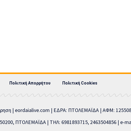
Πολιτική Απορρήτου
Πολιτική Cookies
ίρηση | eordaialive.com | ΕΔΡΑ: ΠΤΟΛΕΜΑΪΔΑ | ΑΦΜ: 1255
0200, ΠΤΟΛΕΜΑΪΔΑ | ΤΗΛ: 6981893715, 2463504856 | e-mai