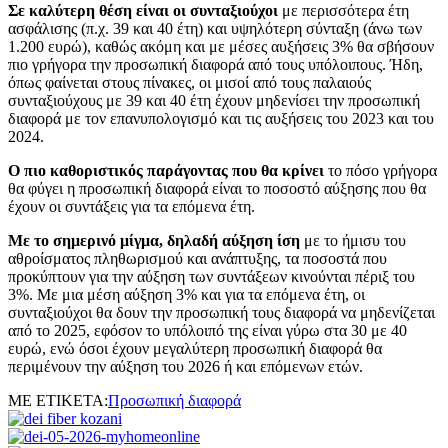
Σε καλύτερη θέση είναι οι συνταξιούχοι
με περισσότερα έτη
ασφάλισης (π.χ. 39 και 40 έτη) και υψηλότερη σύνταξη (άνω των
1.200 ευρώ), καθώς ακόμη και με μέσες αυξήσεις 3% θα σβήσουν
πιο γρήγορα την προσωπική διαφορά από τους υπόλοιπους. Ήδη,
όπως φαίνεται στους πίνακες, οι μισοί από τους παλαιούς
συνταξιούχους με 39 και 40 έτη έχουν μηδενίσει την προσωπική
διαφορά με τον επανυπολογισμό και τις αυξήσεις του 2023 και του
2024.
Ο πιο καθοριστικός παράγοντας που θα κρίνει
το πόσο γρήγορα
θα φύγει η προσωπική διαφορά είναι το ποσοστό αύξησης που θα
έχουν οι συντάξεις για τα επόμενα έτη.
Με το σημερινό μίγμα, δηλαδή αύξηση ίση
με το ήμισυ του
αθροίσματος πληθωρισμού και ανάπτυξης, τα ποσοστά που
προκύπτουν για την αύξηση των συντάξεων κινούνται πέριξ του
3%. Με μια μέση αύξηση 3% και για τα επόμενα έτη, οι
συνταξιούχοι θα δουν την προσωπική τους διαφορά να μηδενίζεται
από το 2025, εφόσον το υπόλοιπό της είναι γύρω στα 30 με 40
ευρώ, ενώ όσοι έχουν μεγαλύτερη προσωπική διαφορά θα
περιμένουν την αύξηση του 2026 ή και επόμενων ετών.
ΜΕ ΕΤΙΚΕΤΑ:
Προσωπική διαφορά