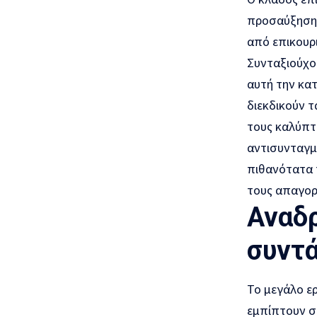
προσαύξηση 
από επικουρ
Συνταξιούχοι
αυτή την κατ
διεκδικούν τ
τους καλύπτε
αντισυνταγμα
πιθανότατα 
τους απαγορ
Αναδρ
συντά
Το μεγάλο ερ
εμπίπτουν στ