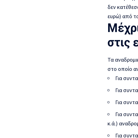
δεν κατέθεσα
ευρώ) από τ
Μέχρι
στις 
Τα αναδρομικ
στο οποίο αν
Για συντα
Για συντ
Για συντα
Για συντ
κ.ά.) αναδρο
Για συντα