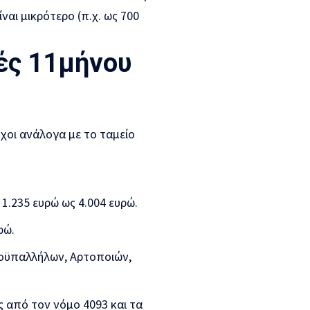
αι μικρότερο (π.χ. ως 700
ές 11μήνου
χοι ανάλογα με το ταμείο
.235 ευρώ ως 4.004 ευρώ.
ρώ.
ροϋπαλλήλων, Αρτοποιών,
ς από τον νόμο 4093 και τα