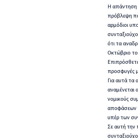
Η απάντηση ε
πρόβλεψη πο
αρμόδιοι υπο
συνταξιούχο
ότι τα αναδ
Οκτώβριο του
Επιπρόσθετα
προσφυγές μέ
Για αυτά τα 
αναμένεται α
νομικούς συμ
αποφάσεων το
υπέρ των συ
Σε αυτή την 
συνταξιούχου