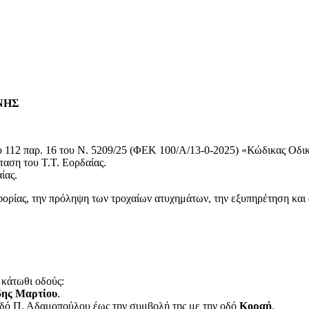
ΝΗΣ
ρο 112 παρ. 16 του Ν. 5209/25 (ΦΕΚ 100/A/13-0-2025) «Κώδικας Οδικ
ταση του Τ.Τ. Εορδαίας.
ίας.
ορίας, την πρόληψη των τροχαίων ατυχημάτων, την εξυπηρέτηση και 
 κάτωθι οδούς:
5ης Μαρτίου
.
 οδό Π. Αδαμοπούλου έως την συμβολή της με την οδό
Κοραή
.