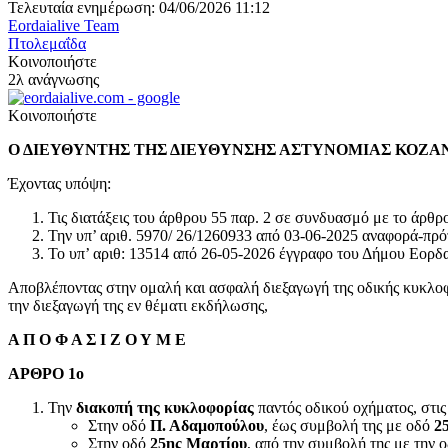
Τελευταία ενημέρωση: 04/06/2026 11:12
Eordaialive Team
Πτολεμαΐδα
Κοινοποιήστε
2λ ανάγνωσης
Κοινοποιήστε
Ο ΔΙΕΥΘΥΝΤΗΣ ΤΗΣ ΔΙΕΥΘΥΝΣΗΣ ΑΣΤΥΝΟΜΙΑΣ ΚΟΖΑ
Έχοντας υπόψη:
Τις διατάξεις του άρθρου 55 παρ. 2 σε συνδυασμό με το άρθ
Την υπ’ αριθ. 5970/ 26/1260933 από 03-06-2025 αναφορά-πρό
Το υπ’ αριθ: 13514 από 26-05-2026 έγγραφο του Δήμου Εορδα
Αποβλέποντας στην ομαλή και ασφαλή διεξαγωγή της οδικής κυκλοφ
την διεξαγωγή της εν θέματι εκδήλωσης,
Α Π Ο Φ Α Σ Ι Ζ Ο Υ Μ Ε
ΑΡΘΡΟ 1ο
Την
διακοπή της κυκλοφορίας
παντός οδικού οχήματος, στις
Στην οδό
Π. Αδαμοπούλου
, έως συμβολή της με οδό
2
Στην οδό
25ης Μαρτίου
, από την συμβολή της με την