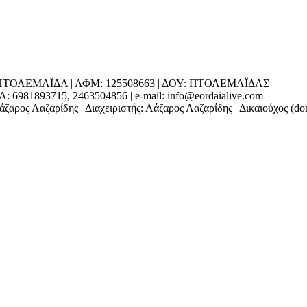
ΕΔΡΑ: ΠΤΟΛΕΜΑΪΔΑ | ΑΦΜ: 125508663 | ΔΟΥ: ΠΤΟΛΕΜΑΪΔΑΣ
1893715, 2463504856 | e-mail: info@eordaialive.com
ζαρος Λαζαρίδης | Διαχειριστής: Λάζαρος Λαζαρίδης | Δικαιούχος (d