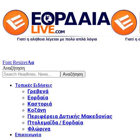
Font Resizer
Αα
Αναζήτηση
Τοπικές Ειδήσεις
Γρεβενά
Εορδαία
Καστοριά
Κοζάνη
Περιφέρεια Δυτικής Μακεδονίας
Πτολεμαΐδα / Εορδαία
Φλώρινα
Επικοινωνία