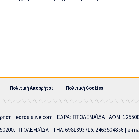
Πολιτική Απορρήτου
Πολιτική Cookies
ίρηση | eordaialive.com | ΕΔΡΑ: ΠΤΟΛΕΜΑΪΔΑ | ΑΦΜ: 1255
0200, ΠΤΟΛΕΜΑΪΔΑ | ΤΗΛ: 6981893715, 2463504856 | e-mai