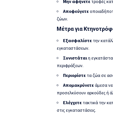
Μην αφήνετε
τροφές κατο
Αποφεύγετε
οποιαδήποτ
ζώων.
Μέτρα για Κτηνοτρόφ
Εξασφαλίστε
την κατάλ
εγκαταστάσεων.
Συνιστάται
η εγκατάστα
περιφράξεων.
Περιορίστε
τα ζώα σε ασφ
Απομακρύνετε
άμεσα νεκ
προσελκύσουν αρκούδες ή άλ
Ελέγχετε
τακτικά την κα
στις εγκαταστάσεις.