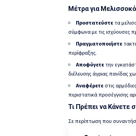
Μέτρα για Μελισσοκ
Προστατεύστε
τα μελισ
σύμφωνα με τις ισχύουσες π
Πραγματοποιήστε
τακτι
περίφραξης.
Αποφύγετε
την εγκατάστ
διέλευσης άγριας πανίδας χ
Αναφέρετε
στις αρμόδιε
περιστατικά προσέγγισης α
Τι Πρέπει να Κάνετε
Σε περίπτωση που συναντήσ