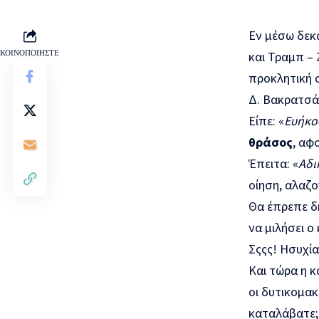
Εν μέσω δεκ
ΚΟΙΝΟΠΟΙΗΣΤΕ
και Τραμπ – 
προκλητική 
Δ. Βακρατσά
Είπε: «
Ευήκο
θράσος
, αφ
Έπειτα: «
Αδι
οίηση, αλαζο
Θα έπρεπε δη
να μιλήσει ο
Σςςς! Ησυχία
Και τώρα η κ
οι δυτικομακ
καταλάβατε; 