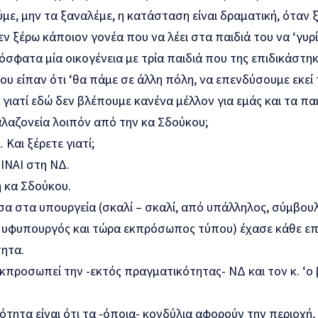
με, μην τα ξαναλέμε, η κατάσταση είναι δραματική, όταν ξ
εν ξέρω κάποιον γονέα που να λέει στα παιδιά του να ‘γυρ
σφατα μία οικογένεια με τρία παιδιά που της επιδικάστη
ου είπαν ότι ‘θα πάμε σε άλλη πόλη, να επενδύσουμε εκεί
 γιατί εδώ δεν βλέπουμε κανένα μέλλον για εμάς και τα πα
αλαζονεία λοιπόν από την κα Σδούκου;
 Και ξέρετε γιατί;
ΕΙΝΑΙ στη ΝΔ.
 κα Σδούκου.
σα στα υπουργεία (σκαλί – σκαλί, από υπάλληλος, σύμβουλ
 υφυπουργός και τώρα εκπρόσωπος τύπου) έχασε κάθε επ
ητα.
 εκπροσωπεί την -εκτός πραγματικότητας- ΝΔ και τον κ. ‘ο 
τητα είναι ότι τα -όποια- κονδύλια αφορούν την περιοχή