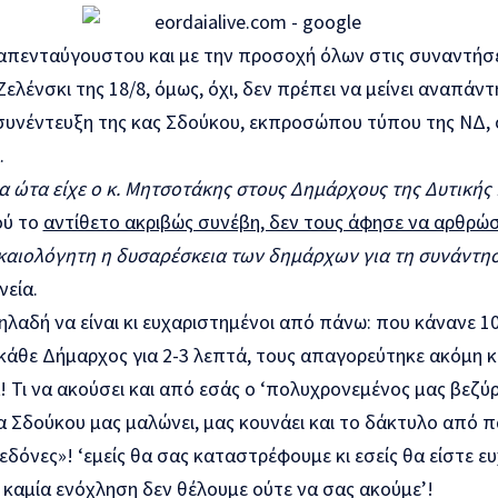
απενταύγουστου και με την προσοχή όλων στις συναντήσει
Ζελένσκι της 18/8, όμως, όχι, δεν πρέπει να μείνει αναπά
συνέντευξη της κας Σδούκου, εκπροσώπου τύπου της ΝΔ, σ
.
α ώτα είχε ο κ. Μητσοτάκης στους Δημάρχους της Δυτικής
ού το
αντίθετο ακριβώς συνέβη, δεν τους άφησε να αρθρώσ
καιολόγητη η δυσαρέσκεια των δημάρχων για τη συνάντη
νεία.
λαδή να είναι κι ευχαριστημένοι από πάνω: που κάνανε 100
 κάθε Δήμαρχος για 2-3 λεπτά, τους απαγορεύτηκε ακόμη κ
! Τι να ακούσει και από εσάς ο ‘πολυχρονεμένος μας βεζύρ
α Σδούκου μας μαλώνει, μας κουνάει και το δάκτυλο από π
εδόνες»! ‘εμείς θα σας καταστρέφουμε κι εσείς θα είστε ε
καμία ενόχληση δεν θέλουμε ούτε να σας ακούμε’!