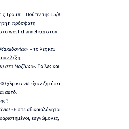
ς Τραμπ – Πούτιν της 15/8
ντητη η πρόσφατη
το west channel και στον
 Μακεδονίας
» – το λες και
ουν λέξη.
ση στο Μαξίμου
». Το λες και
0 χλμ κι ενώ είχαν ζητήσει
αι αυτό.
ης’!
άνω! «Είστε αδικαιολόγητοι
υχαριστημένοι, ευγνώμονες,