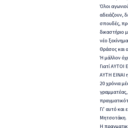
Όλοι αγωνιού
αδειάζουν, δ
σπουδές, πρό
δικαστήριο μ
νέο ξεκίνημα
Θράσος και 
Ή μάλλον όχι.
Γιατί ΑΥΤΟΙ 
ΑΥΤΗ ΕΙΝΑΙ η
20 χρόνια μέ
γραμματέας,
πραγματικότ
Γι’ αυτό και
Μητσοτάκη.
Η πραγματικό