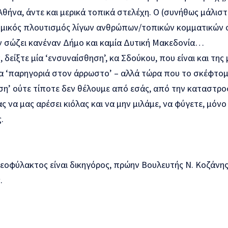
θήνα, άντε και μερικά τοπικά στελέχη. Ο (συνήθως μάλισ
ομικός πλουτισμός λίγων ανθρώπων/τοπικών κομματικών 
ν σώζει κανέναν Δήμο και καμία Δυτική Μακεδονία…
 δείξτε μία ‘ενσυναίσθηση’, κα Σδούκου, που είναι και της 
α ‘παρηγοριά στον άρρωστο’ – αλλά τώρα που το σκέφτομαι
ση’ ούτε τίποτε δεν θέλουμε από εσάς, από την καταστρο
ς να μας αρέσει κιόλας και να μην μιλάμε, να φύγετε, μόν
.
Θεοφύλακτος είναι δικηγόρος, πρώην Βουλευτής Ν. Κοζάνης
.