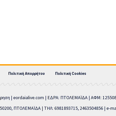
Πολιτική Απορρήτου
Πολιτική Cookies
ίρηση | eordaialive.com | ΕΔΡΑ: ΠΤΟΛΕΜΑΪΔΑ | ΑΦΜ: 1255
0200, ΠΤΟΛΕΜΑΪΔΑ | ΤΗΛ: 6981893715, 2463504856 | e-mai