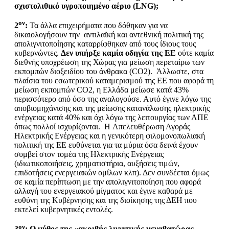
σχιστολιθικό υγροποιημένο αέριο (
LNG
);
ον
2
:
Τα άλλα επιχειρήματα που δόθηκαν για να
δικαιολογήσουν την αντιλαϊκή και αντεθνική πολιτική της
απολιγνιτοποίησης καταρρίφθηκαν από τους ίδιους τους
κυβερνώντες.
Δεν υπήρξε καμία
οδηγία της ΕΕ
ούτε καμία
διεθνής υποχρέωση της Χώρας για μείωση περεταίρω των
εκπομπών διοξειδίου του άνθρακα (CO2). Άλλωστε, στα
πλαίσια του εσωτερικού καταμερισμού της ΕΕ που αφορά τη
μείωση εκπομπών CO2, η Ελλάδα μείωσε κατά 43%
περισσότερο από όσο της αναλογούσε. Αυτό έγινε λόγω της
αποβιομηχάνισης και της μείωσης κατανάλωσης ηλεκτρικής
ενέργειας κατά 40% και όχι λόγω της λειτουργίας των ΑΠΕ
όπως πολλοί ισχυρίζονται. H Απελευθέρωση Αγοράς
Ηλεκτρικής Ενέργειας και η γενικότερη φιλομονοπωλιακή
πολιτική της ΕΕ ευθύνεται για τα μύρια όσα δεινά έχουν
συμβεί στον τομέα της Ηλεκτρικής Ενέργειας
(ιδιωτικοποιήσεις, χρηματιστήρια, αυξήσεις τιμών,
επιδοτήσεις ενεργειακών ομίλων κλπ). Δεν συνδέεται όμως
σε καμία περίπτωση με την απολιγνιτοποίηση που αφορά
αλλαγή του ενεργειακού μίγματος και έγινε καθαρά με
ευθύνη της Κυβέρνησης και της διοίκησης της ΔΕΗ που
εκτελεί κυβερνητικές εντολές.
ον
3
: Ο μύθος της «ακριβής λιγνιτικής μεγαβατώρας