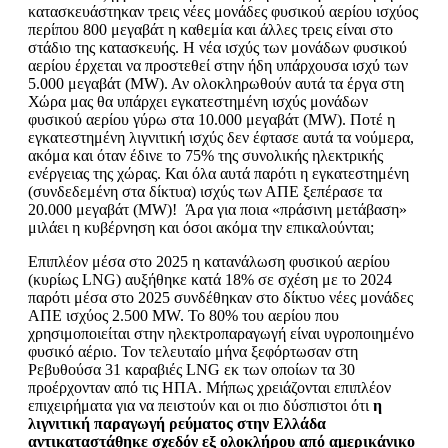
κατασκευάστηκαν τρεις νέες μονάδες φυσικού αερίου ισχύος
περίπου 800 μεγαβάτ η καθεμία και άλλες τρεις είναι στο
στάδιο της κατασκευής. Η νέα ισχύς των μονάδων φυσικού
αερίου έρχεται να προστεθεί στην ήδη υπάρχουσα ισχύ των
5.000 μεγαβάτ (MW). Αν ολοκληρωθούν αυτά τα έργα στη
Χώρα μας θα υπάρχει εγκατεστημένη ισχύς μονάδων
φυσικού αερίου γύρω στα 10.000 μεγαβάτ (MW). Ποτέ η
εγκατεστημένη λιγνιτική ισχύς δεν έφτασε αυτά τα νούμερα,
ακόμα και όταν έδινε το 75% της συνολικής ηλεκτρικής
ενέργειας της χώρας. Και όλα αυτά παρότι η εγκατεστημένη
(συνδεδεμένη στα δίκτυα) ισχύς των ΑΠΕ ξεπέρασε τα
20.000 μεγαβάτ (MW)! Άρα για ποια «πράσινη μετάβαση»
μιλάει η κυβέρνηση και όσοι ακόμα την επικαλούνται;
Επιπλέον μέσα στο 2025 η κατανάλωση φυσικού αερίου
(κυρίως LNG) αυξήθηκε κατά 18% σε σχέση με το 2024
παρότι μέσα στο 2025 συνδέθηκαν στο δίκτυο νέες μονάδες
ΑΠΕ ισχύος 2.500 MW. Το 80% του αερίου που
χρησιμοποιείται στην ηλεκτροπαραγωγή είναι υγροποιημένο
φυσικό αέριο. Τον τελευταίο μήνα ξεφόρτωσαν στη
Ρεβυθούσα 31 καραβιές LNG εκ των οποίων τα 30
προέρχονταν από τις ΗΠΑ. Μήπως χρειάζονται επιπλέον
επιχειρήματα για να πειστούν και οι πιο δύσπιστοι ότι
η
λιγνιτική παραγωγή ρεύματος στην Ελλάδα
αντικαταστάθηκε σχεδόν εξ ολοκλήρου από αμερικάνικο