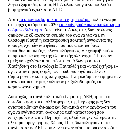
λόγω εξάρτησης από τις ΗΠΑ αλλά και για να πουλήσει
βιομηχανικό εξοπλισμό ΑΠΕ.
Αυτά
τα αποκαλύψαμε και τα τεκμηριώσαμε
πολύ έγκαιρα
στις αρχές ακόμα του 2020
και επιβεβαιώθηκαν απολύτως το
επόμενο διάστημα.
Δεν μείναμε όμως στις διαπιστώσεις
σηκώσαμε εξ αρχής τη σημαία του αγώνα για να μην
υλοποιηθεί αυτή η καταστροφική πολιτική αγνοώντας τις
κραυγές εχθρών και φίλων που μας αποκαλούσαν
«οπισθοδρομικούς», «λιγνιτολάγνους», «τεχνοφοβικούς»
ακόμα και «αρνητές της κλιματικής αλλαγής». Ήμασταν
εμείς που χαλάσαμε τη φιέστα του Άδωνη και του
Χατζηδάκη στο ξενοδοχείο Παντελίδη και «υποδεχτήκαμε»
αγωνιστικά τρεις φορές τον πρωθυπουργό των ξένων
συμφερόντων και της ολιγαρχίας. Πληρώσαμε το τίμημα των
συγκρουσιακών μας επιλογών με ξυλοδαρμούς και
καρκινογόνα χημικά.
Δυστυχώς το συνδικαλιστικό κίνημα της ΔΕΗ, η τοπική
αυτοδιοίκηση και οι άλλοι φορείς της Περιοχής μας δεν
ανταποκρίθηκαν έγκαιρα και δυναμικά στην οργάνωση του
αγώνα ενάντια στην ολοκληρωτική καταστροφή που
επιχειρούνταν στην Περιοχή μας αλλά και γενικότερα στην
ηλεκτροπαραγωγή της Χώρας. Πως δικαιολογούνται τα
συνδικάτα της ΔΕΗ που δεν έκαναν ούτε μια απεργία, ούτε