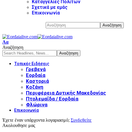
Καταγγελίες Πολιτών
Σχετικά με εμάς
Επικοινωνία
Αα
Αναζήτηση
Τοπικές Ειδήσεις
Γρεβενά
Εορδαία
Καστοριά
Κοζάνη
Περιφέρεια Δυτικής Μακεδονίας
Πτολεμαΐδα / Εορδαία
Φλώρινα
Επικοινωνία
Έχετε έναν υπάρχοντα λογαριασμό;
Συνδεθείτε
Ακολουθησε μας