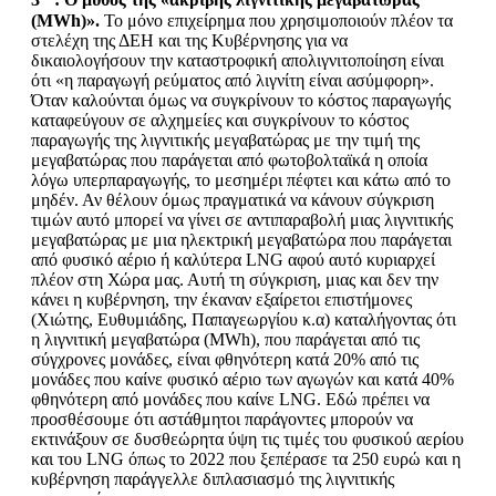
(
MWh
)».
Το μόνο επιχείρημα που χρησιμοποιούν πλέον τα
στελέχη της ΔΕΗ και της Κυβέρνησης για να
δικαιολογήσουν την καταστροφική απολιγνιτοποίηση είναι
ότι «η παραγωγή ρεύματος από λιγνίτη είναι ασύμφορη».
Όταν καλούνται όμως να συγκρίνουν το κόστος παραγωγής
καταφεύγουν σε αλχημείες και συγκρίνουν το κόστος
παραγωγής της λιγνιτικής μεγαβατώρας με την τιμή της
μεγαβατώρας που παράγεται από φωτοβολταϊκά η οποία
λόγω υπερπαραγωγής, το μεσημέρι πέφτει και κάτω από το
μηδέν. Αν θέλουν όμως πραγματικά να κάνουν σύγκριση
τιμών αυτό μπορεί να γίνει σε αντιπαραβολή μιας λιγνιτικής
μεγαβατώρας με μια ηλεκτρική μεγαβατώρα που παράγεται
από φυσικό αέριο ή καλύτερα LNG αφού αυτό κυριαρχεί
πλέον στη Χώρα μας. Αυτή τη σύγκριση, μιας και δεν την
κάνει η κυβέρνηση, την έκαναν εξαίρετοι επιστήμονες
(Χιώτης, Ευθυμιάδης, Παπαγεωργίου κ.α) καταλήγοντας ότι
η λιγνιτική μεγαβατώρα (MWh), που παράγεται από τις
σύγχρονες μονάδες, είναι φθηνότερη κατά 20% από τις
μονάδες που καίνε φυσικό αέριο των αγωγών και κατά 40%
φθηνότερη από μονάδες που καίνε LNG. Εδώ πρέπει να
προσθέσουμε ότι αστάθμητοι παράγοντες μπορούν να
εκτινάξουν σε δυσθεώρητα ύψη τις τιμές του φυσικού αερίου
και του LNG όπως το 2022 που ξεπέρασε τα 250 ευρώ και η
κυβέρνηση παράγγελλε διπλασιασμό της λιγνιτικής