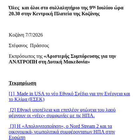
ης
Όλες και όλοι στο συλλαλητήριο της 9
Ιουλίου ώρα
20.30 στην Κεντρική Πλατεία της Κοζάνης
Κοζάνη 7/7/2026
Στέφανος Πράσσος
Εκπρόσωπος της
«Αριστερής Συμπόρευσης για την
ΑΝΑΤΡΟΠΗ στη Δυτική Μακεδονία»
Τεκμηρίωση
[1] Μade in USA το νέο Εθνικό Σχέδιο για την Ενέργεια και
το Κλίμα (ΕΣΕΚ)
[2] Εθνική υποτέλεια και επιπλέον φτώχεια του λαού
φέρνουν οι «νέες» συμφωνίες με τις ΗΠΑ.
[3] Η «Απολιγνιτοποίηση», ο Nord Stream 2 και τα
οικονομικά- γεωπολιτικά συμφέροντατων ΗΠΑ στην
Ευρώπη