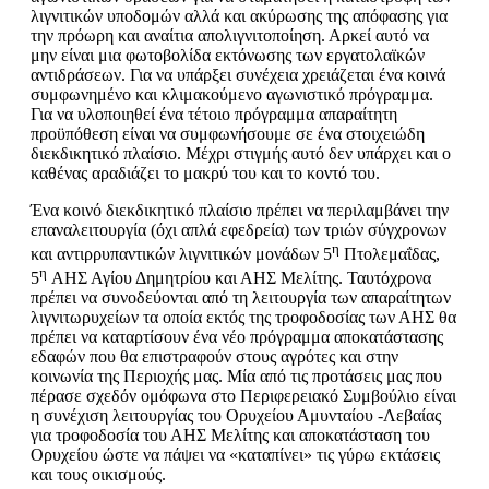
λιγνιτικών υποδομών αλλά και ακύρωσης της απόφασης για
την πρόωρη και αναίτια απολιγνιτοποίηση. Αρκεί αυτό να
μην είναι μια φωτοβολίδα εκτόνωσης των εργατολαϊκών
αντιδράσεων. Για να υπάρξει συνέχεια χρειάζεται ένα κοινά
συμφωνημένο και κλιμακούμενο αγωνιστικό πρόγραμμα.
Για να υλοποιηθεί ένα τέτοιο πρόγραμμα απαραίτητη
προϋπόθεση είναι να συμφωνήσουμε σε ένα στοιχειώδη
διεκδικητικό πλαίσιο. Μέχρι στιγμής αυτό δεν υπάρχει και ο
καθένας αραδιάζει το μακρύ του και το κοντό του.
Ένα κοινό διεκδικητικό πλαίσιο πρέπει να περιλαμβάνει την
επαναλειτουργία (όχι απλά εφεδρεία) των τριών σύγχρονων
η
και αντιρρυπαντικών λιγνιτικών μονάδων 5
Πτολεμαΐδας,
η
5
ΑΗΣ Αγίου Δημητρίου και ΑΗΣ Μελίτης. Ταυτόχρονα
πρέπει να συνοδεύονται από τη λειτουργία των απαραίτητων
λιγνιτωρυχείων τα οποία εκτός της τροφοδοσίας των ΑΗΣ θα
πρέπει να καταρτίσουν ένα νέο πρόγραμμα αποκατάστασης
εδαφών που θα επιστραφούν στους αγρότες και στην
κοινωνία της Περιοχής μας. Μία από τις προτάσεις μας που
πέρασε σχεδόν ομόφωνα στο Περιφερειακό Συμβούλιο είναι
η συνέχιση λειτουργίας του Ορυχείου Αμυνταίου -Λεβαίας
για τροφοδοσία του ΑΗΣ Μελίτης και αποκατάσταση του
Ορυχείου ώστε να πάψει να «καταπίνει» τις γύρω εκτάσεις
και τους οικισμούς.