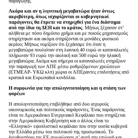
παραγωγής.
Ακόμα και αν η λιγνιτική μεγαβατώρα ήταν όντως
ακριβότερη, όπως ισχυρίζονται οι κυβερνητικοί
παράγοντες θα έπρεπε να στηριχθεί για ένα διάστημα
από την ίδια τη ΔΕΗ και το κράτος
. Μήπως ξέχασαν στ’
αλήθεια με πόσο δημόσιο χρήμα και με ποιούς μηχανισμούς
στηρίχτηκαν και ακόμα στηρίζονται οι μονάδες φυσικού
αερίου; Μήπως νομίζουν ότι ξεχάσαμε ότι όταν η
μεγαβατώρα πουλιόταν στη λιανική 40 ευρώ οι καταναλωτές
πλήρωναν 93 ευρώ την αιολική και 500 ευρώ την ηλιακή
μεγαβατώρα; Ακόμα και σήμερα οι καταναλωτές στηρίζουν
την παραγωγή των ΑΠΕ μέσω ρυθμιζόμενων χρεώσεων
(ΕΤΜΕΑΡ- ΥΚΩ κλπ) χώρια οι ΑΠΕραντες επιδοτήσεις από
κρατικά και Ευρωπαϊκά κονδύλια.
Η συμφωνία για την απολιγνιτοποίηση και η στάση των
φορέων
Η απολιγνιτοποίηση επιβλήθηκε από δυο ισχυρούς
οικονομικούς και πολιτικούς παράγοντες. Ένας παράγοντας
είναι το Αμερικάνικο Ενεργειακό Κεφάλαιο που στηρίζεται
στην Αμερικάνικη Κυβέρνηση και ο άλλος είναι το
«Ελληνικό» εφοπλιστικό κεφάλαιο που στην ουσία κυβερνά
την Ελλάδα μέσω του πολιτικού της προσωπικού. Το
διευθυντήριο της ΕΕ συμφώνησε σ’ αυτή την επιλογή και