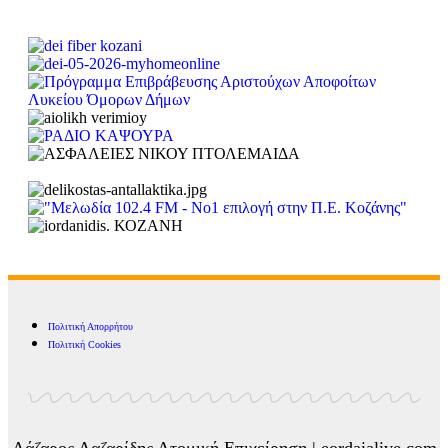
Πολιτική Απορρήτου
Πολιτική Cookies
Λάζαρος Λαζαρίδης Ατομική Επιχείρηση | eordaialive.com