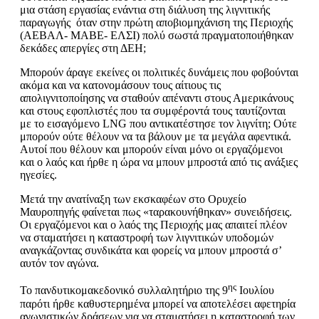
μια στάση εργασίας ενάντια στη διάλυση της λιγνιτικής
παραγωγής όταν στην πρώτη αποβιομηχάνιση της Περιοχής
(ΑΕΒΑΛ- ΜΑΒΕ- ΕΛΣΙ) πολύ σωστά πραγματοποιήθηκαν
δεκάδες απεργίες στη ΔΕΗ;
Μπορούν άραγε εκείνες οι πολιτικές δυνάμεις που φοβούνται
ακόμα και να κατονομάσουν τους αίτιους τις
απολιγνιτοποίησης να σταθούν απέναντι στους Αμερικάνους
και στους εφοπλιστές που τα συμφέροντά τους ταυτίζονται
με το εισαγόμενο LNG που αντικατέστησε τον λιγνίτη; Ούτε
μπορούν ούτε θέλουν να τα βάλουν με τα μεγάλα αφεντικά.
Αυτοί που θέλουν και μπορούν είναι μόνο οι εργαζόμενοι
και ο λαός και ήρθε η ώρα να μπουν μπροστά από τις ανάξιες
ηγεσίες.
Μετά την ανατίναξη των εκσκαφέων στο Ορυχείο
Μαυροπηγής φαίνεται πως «ταρακουνήθηκαν» συνειδήσεις.
Οι εργαζόμενοι και ο λαός της Περιοχής μας απαιτεί πλέον
να σταματήσει η καταστροφή των λιγνιτικών υποδομών
αναγκάζοντας συνδικάτα και φορείς να μπουν μπροστά σ’
αυτόν τον αγώνα.
ης
Το πανδυτικομακεδονικό συλλαλητήριο της 9
Ιουλίου
παρότι ήρθε καθυστερημένα μπορεί να αποτελέσει αφετηρία
αγωνιστικών δράσεων για να σταματήσει η καταστροφή των