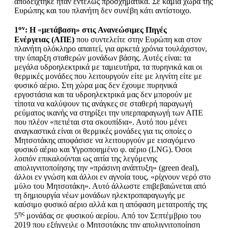
αποδείχτηκε ήταν εντελώς προσχηματικά. Σε καμία χώρα της
Ευρώπης και του πλανήτη δεν συνέβη κάτι αντίστοιχο.
ον
1
:
Η
«
μετάβαση» στις Ανανεώσιμες Πηγές
Ενέργειας
(ΑΠΕ)
που συντελείτε στην Ευρώπη και στον
πλανήτη ολόκληρο απαιτεί, για αρκετά χρόνια τουλάχιστον,
την ύπαρξη σταθερών μονάδων βάσης. Αυτές είναι: τα
μεγάλα υδροηλεκτρικά με ταμιευτήρα, τα πυρηνικά και οι
θερμικές μονάδες που λειτουργούν είτε με λιγνίτη είτε με
φυσικό αέριο. Στη χώρα μας δεν έχουμε πυρηνικά
εργοστάσια και τα υδροηλεκτρικά μας δεν μπορούν με
τίποτα να καλύψουν τις ανάγκες σε σταθερή παραγωγή
ρεύματος ικανής να στηρίξει την υπερπαραγωγή των ΑΠΕ
που πλέον «πετιέται στα σκουπίδια». Αυτό που μένει
αναγκαστικά είναι οι θερμικές μονάδες για τις οποίες ο
Μητσοτάκης αποφάσισε να λειτουργούν με εισαγόμενο
φυσικό αέριο και Υγροποιημένο φ. αέριο (LNG). Όσοι
λοιπόν επικαλούνται ως αιτία της λεγόμενης
απολιγνιτοποίησης την «πράσινη ανάπτυξη» (green deal),
άλλοι εν γνώση και άλλοι εν αγνοία τους, «ρίχνουν νερό στο
μύλο του Μητσοτάκη». Αυτό άλλωστε επιβεβαιώνεται από
τη δημιουργία νέων μονάδων ηλεκτροπαραγωγής με
καύσιμο φυσικό αέριο αλλά και η απόφαση μετατροπής της
ης
5
μονάδας σε φυσικού αερίου. Από τον Σεπτέμβριο του
2019 που εξήγγειλε ο Μητσοτάκης την απολιγνιτοποίηση