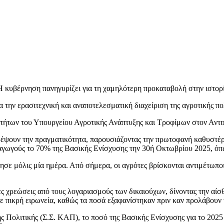
κυβέρνηση πανηγυρίζει για τη χαμηλότερη προκαταβολή στην ιστορ
 την ερασιτεχνική και αναποτελεσματική διαχείριση της αγροτικής π
ιοτήτων του Υπουργείου Αγροτικής Ανάπτυξης και Τροφίμων στον Αντι
ατρέψουν την πραγματικότητα, παρουσιάζοντας την πρωτοφανή καθυστ
αγωγούς το 70% της Βασικής Ενίσχυσης την 30ή Οκτωβρίου 2025, όπ
ησε μόλις μία ημέρα. Από σήμερα, οι αγρότες βρίσκονται αντιμέτωποι
χρεώσεις από τους λογαριασμούς των δικαιούχων, δίνοντας την αίσθη
 σε πικρή ειρωνεία, καθώς τα ποσά εξαφανίστηκαν πριν καν προλάβου
ς Πολιτικής (Σ.Σ. ΚΑΠ), το ποσό της Βασικής Ενίσχυσης για το 2025