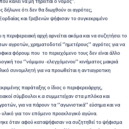
υ καλεί να μη τηρείται ο νόμος’’.
 δήλωνε ότι δεν θα διωχθούν οι αγρότες;
Εορδαίας και Γρεβενών ψήφισαν το συγκεκριμένο
 η περιφερειακή αρχή αρνείται ακόμα και να συζητήσει το
 των αγροτών, χρηματοδοτεί ‘’ημετέρους’’ αγρότες για να
ικα φόρουμ που το περιεχόμενο τους δεν είναι άλλο
ογική του ‘’νόμιμου -ελεγχόμενου’’ κινήματος μακριά
ικό συνομιλητή για να πρoωθείται η αντιαγροτικη
εκριμένης παράταξης ο ίδιος ο περιφερειάρχης,
ειακοί σύμβουλοι κ.α συμμετείχαν στα μπλόκα και
οτών, για να πάρουν τα ‘’αγωνιστικά’’ εύσημα και να
υλικό για τον επόμενο προεκλογικό αγώνα.
θηκε όταν αφού καταψήφισαν να συζητηθεί το ψήφισμα