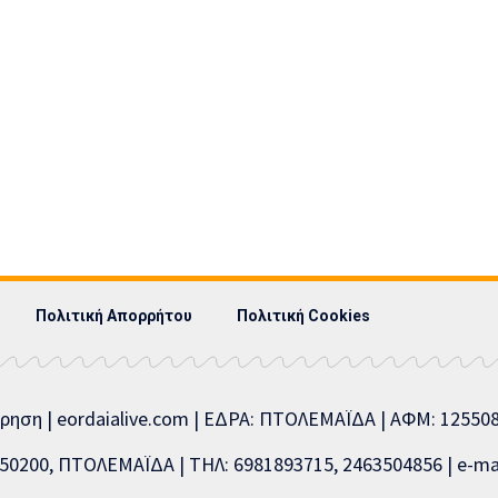
Πολιτική Απορρήτου
Πολιτική Cookies
ίρηση | eordaialive.com | ΕΔΡΑ: ΠΤΟΛΕΜΑΪΔΑ | ΑΦΜ: 1255
0200, ΠΤΟΛΕΜΑΪΔΑ | ΤΗΛ: 6981893715, 2463504856 | e-mai