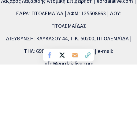
Λάζαρος Λαζαρίδης Ατομική Επιχείρηση | eordaialive.com |
ΕΔΡΑ: ΠΤΟΛΕΜΑΪΔΑ | ΑΦΜ: 125508663 | ΔΟΥ:
ΠΤΟΛΕΜΑΪΔΑΣ
ΔΙΕΥΘΥΝΣΗ: ΚΑΥΚΑΣΟΥ 44, Τ.Κ. 50200, ΠΤΟΛΕΜΑΪΔΑ |
ΤΗΛ: 6981893715, 2463504856 | e-mail:
info@eordaialive.com
Νόμιμος εκπρόσωπος: Λάζαρος Λαζαρίδης | Διευθυντής
σύνταξης: Λάζαρος Λαζαρίδης | Διαχειριστής: Λάζαρος
Λαζαρίδης | Δικαιούχος (domain name): Λάζαρος Λαζαρίδης
Copyright © 2026 Eordaialive.com, All Rights Reserved