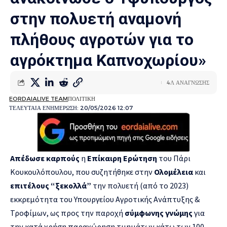
στην πολυετή αναμονή
πλήθους αγροτών για το
αγρόκτημα Καπνοχωρίου»
4Λ ΑΝΑΓΝΩΣΗΣ
EORDAIALIVE TEAM
ΠΟΛΙΤΙΚΗ
ΤΕΛΕΥΤΑΙΑ ΕΝΗΜΕΡΩΣΗ: 20/05/2026 12:07
Απέδωσε καρπούς
η
Επίκαιρη Ερώτηση
του Πάρι
Κουκουλόπουλου, που συζητήθηκε στην
Ολομέλεια
και
επιτέλους “ξεκολλά”
την πολυετή (από το 2023)
εκκρεμότητα του Υπουργείου Αγροτικής Ανάπτυξης &
Τροφίμων, ως προς την παροχή
σύμφωνης γνώμης
για
την κατά χρήση παραχώρηση τμημάτων κάτω των 100