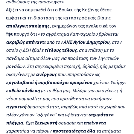
ανθρώπους της παραγωγής
».
Αξίζει να σημειωθεί ότι ο Βουλευτής Κοζάνης έθεσε
εμφατικά τη διάσταση της καταστροφικής βίαιης
απολιγνιτοποίησης
, ενημερώνοντας αναλυτικά τον
Υφυπουργό ότι «
το αγρόκτημα
Καπνοχωρίου
βρίσκεται
ακριβώς απέναντι
από τον
ΑΗΣ Αγίου Δημητρίου
, στον
οποίο η ΔΕΗ έβαλε
τίτλους τέλους
, σε αντίθεση με το
πάνδημο αίτημα όλων μας για παράταση των λιγνιτικών
μονάδων. Στη συγκεκριμένη περιοχή, δηλαδή, ήδη μετράμε
οικογένειες με
ανέργους
που υπηρετούσαν ως
εργολαβικοί ή συμβασιούχοι ορισμένου
χρόνου. Υπάρχει
ευθεία σύνδεση
με το θέμα μας. Μιλάμε για οικογένειες ή
νέους συμπολίτες μας που προτίθενται να ασκήσουν
αγροτική
δραστηριότητα, ακριβώς από αυτά τα χωριά που
πλέον χάνουν “οξυγόνο” και υφίστανται
ισχυρότατο
πλήγμα
. Έχει
ξεχωριστή
σημασία και
επείγοντα
χαρακτήρα να πάρουν
προτεραιότητα όλα
τα αιτήματα