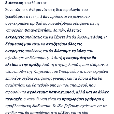
διάσταση
του θέματος.
Συνεπώς, ο κ. Ανδριανός στη δευτερολογία του
ξεκαθάρισε
ότι « (…)
δεν
πρόκειται να μείνω στο
συγκεκριμένο αριθμό που αναφέρθηκε σύμφωνα με τις
Υπηρεσίες.
Θα αναζητήσω
, λοιπόν,
όλες
τις
εκκρεμείς
υποθέσεις και να ξέρετε ότι θα δώσουμε
λύση
. Η
δέσμευσή μου
είναι να
αναζητήσω όλες τις
εκκρεμείς
υποθέσεις και θα
δώσουμε τη λύση
που
οφείλουμε να δώσουμε. (…) Αυτή
η εκκρεμότητα θα
κλείσει στην πράξη.
Από τη στιγμή, λοιπόν, που τέθηκαν εκ
νέου υπόψη της Υπηρεσίας του Υπουργείου τα συγκεκριμένα
επιπλέον σχέδια σύμφωνης γνώμης και τα όποια άλλα θα
αναζητήσω και θα τεθούν υπόψιν του Υπουργού, που
αφορούν το
αγρόκτημα Καπνοχωριού, αλλά και σε άλλες
περιοχές
, η κατεύθυνση είναι να
προχωρήσει γρήγορα
η
προβλεπόμενη διαδικασία. Το ίδιο βεβαίως ισχύει και για τα
σχέδια που θα προκύψουν στο μέλλον για το ίδιο