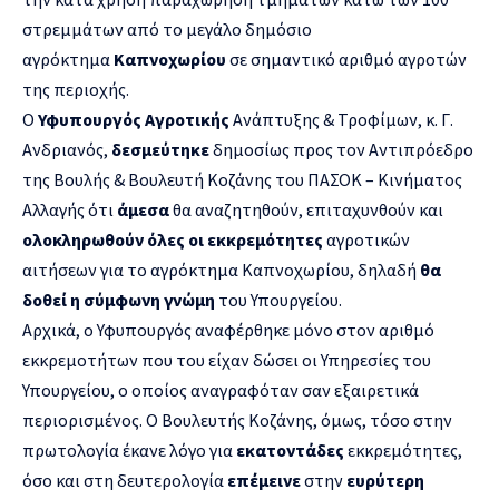
στρεμμάτων από το μεγάλο δημόσιο
αγρόκτημα
Καπνοχωρίου
σε σημαντικό αριθμό αγροτών
της περιοχής.
Ο
Υφυπουργός Αγροτικής
Ανάπτυξης & Τροφίμων, κ. Γ.
Ανδριανός,
δεσμεύτηκε
δημοσίως προς τον Αντιπρόεδρο
της Βουλής & Βουλευτή Κοζάνης του ΠΑΣΟΚ – Κινήματος
Αλλαγής ότι
άμεσα
θα αναζητηθούν, επιταχυνθούν και
ολοκληρωθούν όλες οι εκκρεμότητες
αγροτικών
αιτήσεων για το αγρόκτημα Καπνοχωρίου, δηλαδή
θα
δοθεί η σύμφωνη γνώμη
του Υπουργείου.
Αρχικά, ο Υφυπουργός αναφέρθηκε μόνο στον αριθμό
εκκρεμοτήτων που του είχαν δώσει οι Υπηρεσίες του
Υπουργείου, ο οποίος αναγραφόταν σαν εξαιρετικά
περιορισμένος. Ο Βουλευτής Κοζάνης, όμως, τόσο στην
πρωτολογία έκανε λόγο για
εκατοντάδες
εκκρεμότητες,
όσο και στη δευτερολογία
επέμεινε
στην
ευρύτερη