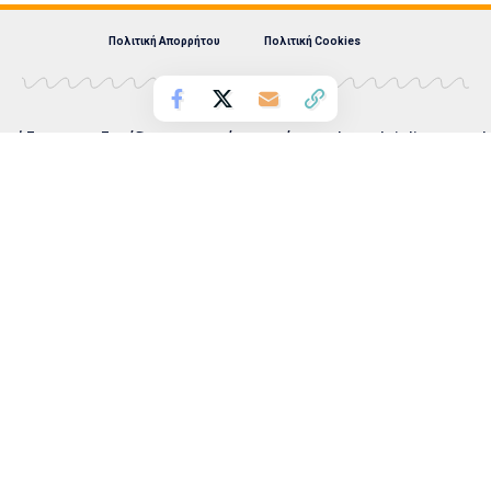
Πολιτική Απορρήτου
Πολιτική Cookies
Λάζαρος Λαζαρίδης Ατομική Επιχείρηση | eordaialive.com |
ΕΔΡΑ: ΠΤΟΛΕΜΑΪΔΑ | ΑΦΜ: 125508663 | ΔΟΥ:
ΠΤΟΛΕΜΑΪΔΑΣ
ΔΙΕΥΘΥΝΣΗ: ΚΑΥΚΑΣΟΥ 44, Τ.Κ. 50200, ΠΤΟΛΕΜΑΪΔΑ |
ΤΗΛ: 6981893715, 2463504856 | e-mail:
info@eordaialive.com
Νόμιμος εκπρόσωπος: Λάζαρος Λαζαρίδης | Διευθυντής
σύνταξης: Λάζαρος Λαζαρίδης | Διαχειριστής: Λάζαρος