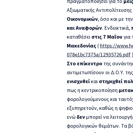
πραγματοποιήσει για το
μεί
Αξιωματικής Αντιπολίτευσης
Οικονομικών
, όσο και με τη
και Αναφορών
. Ενδεικτικά,
καταθέσει
στις 7 Μαΐου
για 
Μακεδονίας
(
https://www.he
078e1bc7375a/12935726.pdf
)
Στο επίκεντρο
της συνάντη
αντιμετωπίσουν οι Δ.Ο.Υ. τη
ενισχυθεί
και
στηριχθεί πο
πως η κεντρικοποίηση
μετακ
φορολογούμενους και ταυτ
εξυπηρετούν, καθώς η ψηφι
ενώ
δεν
μπορεί να λειτουργή
φορολογικών θεμάτων. Τα βά