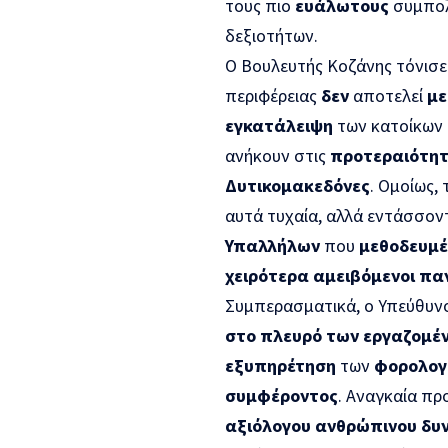
τους πιο
ευάλωτους
συμπολ
δεξιοτήτων.
Ο Βουλευτής Κοζάνης τόνισ
περιφέρειας
δεν
αποτελεί
μ
εγκατάλειψη
των κατοίκων 
ανήκουν στις
προτεραιότη
Δυτικομακεδόνες
. Ομοίως,
αυτά τυχαία, αλλά εντάσσον
Υπαλλήλων
που
μεθοδευμ
χειρότερα αμειβόμενοι π
Συμπερασματικά, ο Υπεύθυν
στο πλευρό των εργαζομέν
εξυπηρέτηση
των
φορολογ
συμφέροντος
. Αναγκαία πρ
αξιόλογου
ανθρώπινου δυ