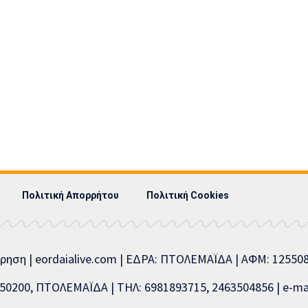
Πολιτική Απορρήτου
Πολιτική Cookies
ίρηση | eordaialive.com | ΕΔΡΑ: ΠΤΟΛΕΜΑΪΔΑ | ΑΦΜ: 1255
0200, ΠΤΟΛΕΜΑΪΔΑ | ΤΗΛ: 6981893715, 2463504856 | e-mai