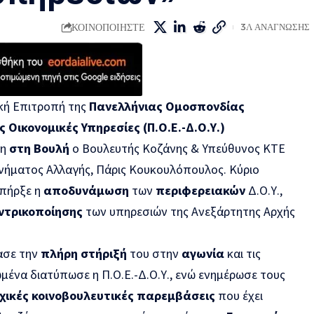
ΚΟΙΝΟΠΟΙΗΣΤΕ
3Λ ΑΝΑΓΝΩΣΗΣ
κή Επιτροπή της
Πανελλήνιας Ομοσπονδίας
 Οικονομικές Υπηρεσίες (Π.
O
.Ε.-Δ.Ο.Υ.)
τη
στη Βουλή
ο Βουλευτής Κοζάνης & Υπεύθυνος ΚΤΕ
νήματος Αλλαγής, Πάρις Κουκουλόπουλος. Κύριο
υπήρξε η
αποδυνάμωση
των
περιφερειακών
Δ.Ο.Υ.,
ντρικοποίησης
των υπηρεσιών της Ανεξάρτητης Αρχής
ασε την
πλήρη στήριξή
του στην
αγωνία
και τις
ένα διατύπωσε η Π.Ο.Ε.-Δ.Ο.Υ., ενώ ενημέρωσε τους
χικές κοινοβουλευτικές παρεμβάσεις
που έχει