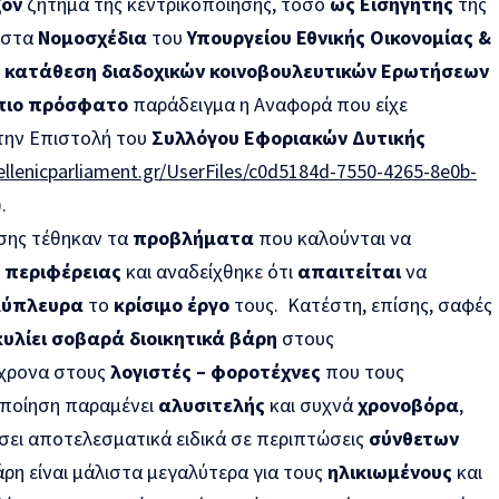
ζον
ζήτημα της κεντρικοποίησης, τόσο
ως Εισηγητής
της
 στα
Νομοσχέδια
του
Υπουργείου Εθνικής Οικονομίας &
ν
κατάθεση διαδοχικών κοινοβουλευτικών Ερωτήσεων
πιο πρόσφατο
παράδειγμα η Αναφορά που είχε
την Επιστολή του
Συλλόγου Εφοριακών Δυτικής
llenicparliament.gr/UserFiles/c0d5184d-7550-4265-8e0b-
.
σης τέθηκαν τα
προβλήματα
που καλούνται να
ς
περιφέρειας
και αναδείχθηκε ότι
απαιτείται
να
λύπλευρα
το
κρίσιμο έργο
τους. Κατέστη, επίσης, σαφές
υλίει σοβαρά διοικητικά βάρη
στους
όχρονα στους
λογιστές – φοροτέχνες
που τους
οποίηση παραμένει
αλυσιτελής
και συχνά
χρονοβόρα
,
σει αποτελεσματικά ειδικά σε περιπτώσεις
σύνθετων
ρη είναι μάλιστα μεγαλύτερα για τους
ηλικιωμένους
και