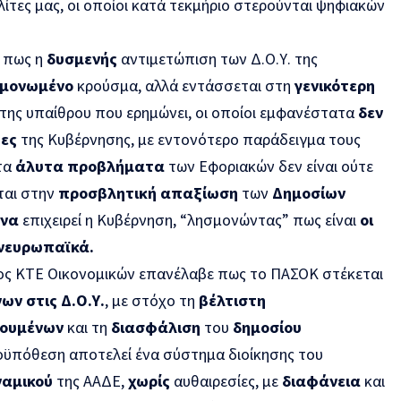
ίτες μας, οι οποίοι κατά τεκμήριο στερούνται ψηφιακών
ε πως η
δυσμενής
αντιμετώπιση των Δ.Ο.Υ. της
εμονωμένο
κρούσμα, αλλά εντάσσεται στη
γενικότερη
της υπαίθρου που ερημώνει, οι οποίοι εμφανέστατα
δεν
τες
της Κυβέρνησης, με εντονότερο παράδειγμα τους
 τα
άλυτα προβλήματα
των Εφοριακών δεν είναι ούτε
ται στην
προσβλητική απαξίωση
των
Δημοσίων
ένα
επιχειρεί η Κυβέρνηση, “λησμονώντας” πως είναι
οι
ανευρωπαϊκά.
ος ΚΤΕ Οικονομικών επανέλαβε πως το ΠΑΣΟΚ στέκεται
ων στις Δ.Ο.Υ.
, με στόχο τη
βέλτιστη
ουμένων
και τη
διασφάλιση
του
δημοσίου
οϋπόθεση αποτελεί ένα σύστημα διοίκησης του
ναμικού
της ΑΑΔΕ,
χωρίς
αυθαιρεσίες, με
διαφάνεια
και