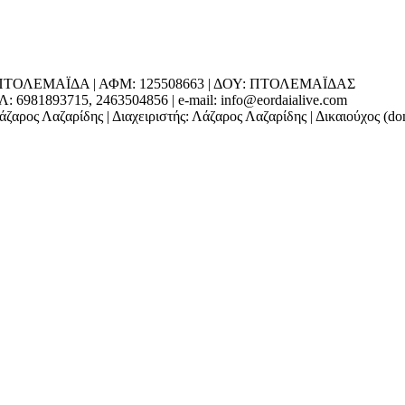
ΕΔΡΑ: ΠΤΟΛΕΜΑΪΔΑ | ΑΦΜ: 125508663 | ΔΟΥ: ΠΤΟΛΕΜΑΪΔΑΣ
1893715, 2463504856 | e-mail: info@eordaialive.com
ζαρος Λαζαρίδης | Διαχειριστής: Λάζαρος Λαζαρίδης | Δικαιούχος (d