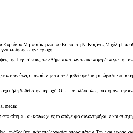
 Κυριάκου Μητσοτάκη και του Βουλευτή Ν. Κοζάνης Μιχάλη Παπαδό
ιγνιτοποίησης στην περιοχή.
ις της Περιφέρειας, των Δήμων και των τοπικών φορέων για τη μονά
ταστούν όλες οι παράμετροι πριν ληφθεί οριστική απόφαση και συ
ου έχει ήδη δοθεί στην περιοχή. Ο κ. Παπαδόπουλος επεσήμανε την α
al media:
το αίτημα μου καθώς χθες το απόγευμα συναντηθήκαμε και συζητήσ
ίας μονάδας θερμικής επεξεργασίας απορριμάτων. Τον ενημέρωσα για 