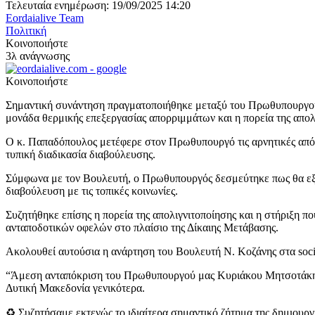
Τελευταία ενημέρωση: 19/09/2025 14:20
Eordaialive Team
Πολιτική
Κοινοποιήστε
3λ ανάγνωσης
Κοινοποιήστε
Σημαντική συνάντηση πραγματοποιήθηκε μεταξύ του Πρωθυπουργού
μονάδα θερμικής επεξεργασίας απορριμμάτων και η πορεία της απολ
Ο κ. Παπαδόπουλος μετέφερε στον Πρωθυπουργό τις αρνητικές απόψε
τυπική διαδικασία διαβούλευσης.
Σύμφωνα με τον Βουλευτή, ο Πρωθυπουργός δεσμεύτηκε πως θα εξε
διαβούλευση με τις τοπικές κοινωνίες.
Συζητήθηκε επίσης η πορεία της απολιγνιτοποίησης και η στήριξη π
ανταποδοτικών οφελών στο πλαίσιο της Δίκαιης Μετάβασης.
Ακολουθεί αυτούσια η ανάρτηση του Βουλευτή Ν. Κοζάνης στα soci
“Άμεση ανταπόκριση του Πρωθυπουργού μας Κυριάκου Μητσοτάκη σ
Δυτική Μακεδονία γενικότερα.
♻️ Συζητήσαμε εκτενώς το ιδιαίτερα σημαντικό ζήτημα της δημιουργ