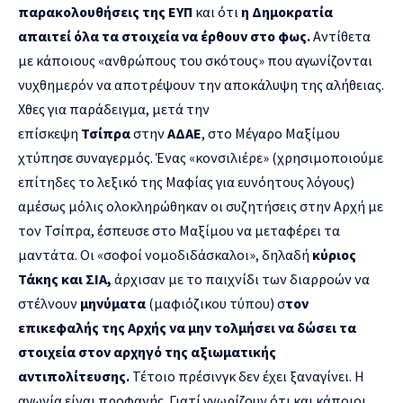
παρακολουθήσεις της ΕΥΠ
και ότι
η Δημοκρατία
απαιτεί όλα τα στοιχεία να έρθουν στο φως.
Αντίθετα
με κάποιους «ανθρώπους του σκότους» που αγωνίζονται
νυχθημερόν να αποτρέψουν την αποκάλυψη της αλήθειας.
Χθες για παράδειγμα, μετά την
επίσκεψη
Τσίπρα
στην
ΑΔΑΕ
, στο Μέγαρο Μαξίμου
χτύπησε συναγερμός. Ένας «κονσιλιέρε» (χρησιμοποιούμε
επίτηδες το λεξικό της Μαφίας για ευνόητους λόγους)
αμέσως μόλις ολοκληρώθηκαν οι συζητήσεις στην Αρχή με
τον Τσίπρα, έσπευσε στο Μαξίμου να μεταφέρει τα
μαντάτα. Οι «σοφοί νομοδιδάσκαλοι», δηλαδή
κύριος
Τάκης και ΣΙΑ,
άρχισαν με το παιχνίδι των διαρροών να
στέλνουν
μηνύματα
(μαφιόζικου τύπου) σ
τον
επικεφαλής της Αρχής να μην τολμήσει να δώσει τα
στοιχεία στον αρχηγό της αξιωματικής
αντιπολίτευσης.
Τέτοιο πρέσινγκ δεν έχει ξαναγίνει. Η
αγωνία είναι προφανής. Γιατί γνωρίζουν ότι και κάποιοι