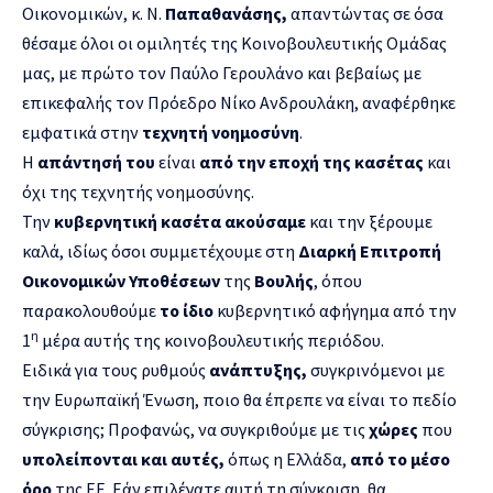
Οικονομικών, κ. Ν.
Παπαθανάσης,
απαντώντας σε όσα
θέσαμε όλοι οι ομιλητές της Κοινοβουλευτικής Ομάδας
μας, με πρώτο τον Παύλο Γερουλάνο και βεβαίως με
επικεφαλής τον Πρόεδρο Νίκο Ανδρουλάκη, αναφέρθηκε
εμφατικά στην
τεχνητή νοημοσύνη
.
Η
απάντησή του
είναι
από την εποχή της κασέτας
και
όχι της τεχνητής νοημοσύνης.
Την
κυβερνητική κασέτα ακούσαμε
και την ξέρουμε
καλά, ιδίως όσοι συμμετέχουμε στη
Διαρκή Επιτροπή
Οικονομικών Υποθέσεων
της
Βουλής
, όπου
παρακολουθούμε
το ίδιο
κυβερνητικό αφήγημα από την
η
1
μέρα αυτής της κοινοβουλευτικής περιόδου.
Ειδικά για τους ρυθμούς
ανάπτυξης,
συγκρινόμενοι με
την Ευρωπαϊκή Ένωση, ποιο θα έπρεπε να είναι το πεδίο
σύγκρισης; Προφανώς, να συγκριθούμε με τις
χώρες
που
υπολείπονται και αυτές,
όπως η Ελλάδα,
από το μέσο
όρο
της ΕΕ. Εάν επιλέγατε αυτή τη σύγκριση, θα