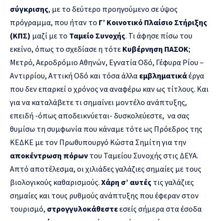
σύγκρισης
, με το δεύτερο προηγούμενο σε ύψος
πρόγραμμα, που ήταν το
Γ’ Κοινοτικό Πλαίσιο Στήριξης
(ΚΠΣ)
μαζί με το
Ταμείο Συνοχής
. Τι άφησε πίσω του
εκείνο, όπως το σχεδίασε η τότε
Κυβέρνηση ΠΑΣΟΚ
;
Μετρό, Αεροδρόμιο Αθηνών, Εγνατία Οδό, Γέφυρα Ρίου –
Αντιρρίου, Αττική Οδό και τόσα άλλα
εμβληματικά
έργα
που δεν επαρκεί ο χρόνος να αναφέρω καν ως τίτλους. Και
για να καταλάβετε τι σημαίνει μοντέλο ανάπτυξης,
επειδή -όπως αποδεικνύεται- δυσκολεύεστε, να σας
θυμίσω τη συμφωνία που κάναμε τότε ως Πρόεδρος της
ΚΕΔΚΕ με τον Πρωθυπουργό Κώστα Σημίτη για την
αποκέντρωση πόρων
του Ταμείου Συνοχής στις ΔΕΥΑ.
Απτό αποτέλεσμα, οι χιλιάδες γαλάζιες σημαίες με τους
βιολογικούς καθαρισμούς.
Χάρη σ’ αυτές
τις γαλάζιες
σημαίες και τους ρυθμούς ανάπτυξης που έφεραν στον
τουρισμό,
στρογγυλοκάθεστε
εσείς σήμερα στα έσοδα