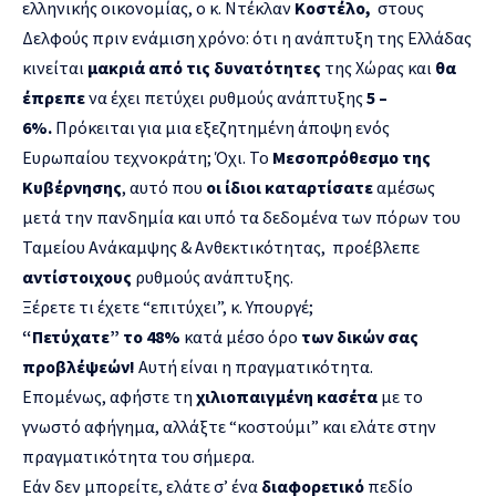
ελληνικής οικονομίας, ο κ. Ντέκλαν
Κοστέλο,
στους
Δελφούς πριν ενάμιση χρόνο: ότι η ανάπτυξη της Ελλάδας
κινείται
μακριά από τις δυνατότητες
της Χώρας και
θα
έπρεπε
να έχει πετύχει ρυθμούς ανάπτυξης
5 –
6%.
Πρόκειται για μια εξεζητημένη άποψη ενός
Ευρωπαίου τεχνοκράτη; Όχι. Το
Μεσοπρόθεσμο της
Κυβέρνησης
, αυτό που
οι ίδιοι καταρτίσατε
αμέσως
μετά την πανδημία και υπό τα δεδομένα των πόρων του
Ταμείου Ανάκαμψης & Ανθεκτικότητας, προέβλεπε
αντίστοιχους
ρυθμούς ανάπτυξης.
Ξέρετε τι έχετε “επιτύχει”, κ. Υπουργέ;
“Πετύχατε” το 48%
κατά μέσο όρο
των δικών σας
προβλέψεών!
Αυτή είναι η πραγματικότητα.
Επομένως, αφήστε τη
χιλιοπαιγμένη κασέτα
με το
γνωστό αφήγημα, αλλάξτε “κοστούμι” και ελάτε στην
πραγματικότητα του σήμερα.
Εάν δεν μπορείτε, ελάτε σ’ ένα
διαφορετικό
πεδίο