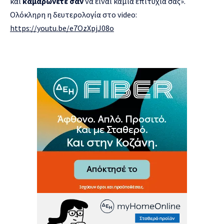
και
καμαρώνετε σαν
να είναι καμιά επιτυχία σας».
Ολόκληρη η δευτερολογία στο video:
https://youtu.be/e7OzXpjJ08o