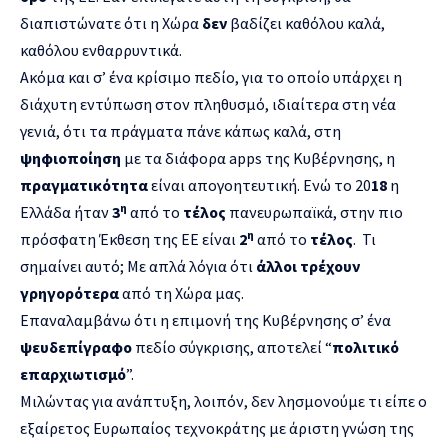
διαπιστώνατε ότι η Χώρα
δεν
βαδίζει καθόλου καλά,
καθόλου ενθαρρυντικά.
Ακόμα και σ’ ένα κρίσιμο πεδίο, για το οποίο υπάρχει η
διάχυτη εντύπωση στον πληθυσμό, ιδιαίτερα στη νέα
γενιά, ότι τα πράγματα πάνε κάπως καλά, στη
ψηφιοποίηση
με τα διάφορα apps της Κυβέρνησης, η
πραγματικότητα
είναι απογοητευτική. Ενώ το 20
18
η
η
Ελλάδα ήταν
3
από το
τέλος
πανευρωπαϊκά, στην πιο
η
πρόσφατη Έκθεση της ΕΕ είναι
2
από το
τέλος
. Τι
σημαίνει αυτό; Με απλά λόγια ότι
άλλοι τρέχουν
γρηγορότερα
από τη Χώρα μας.
Επαναλαμβάνω ότι η επιμονή της Κυβέρνησης σ’ ένα
ψευδεπίγραφο
πεδίο σύγκρισης, αποτελεί “
πολιτικό
επαρχιωτισμό
”.
Μιλώντας για ανάπτυξη, λοιπόν, δεν λησμονούμε τι είπε ο
εξαίρετος Ευρωπαίος τεχνοκράτης με άριστη γνώση της