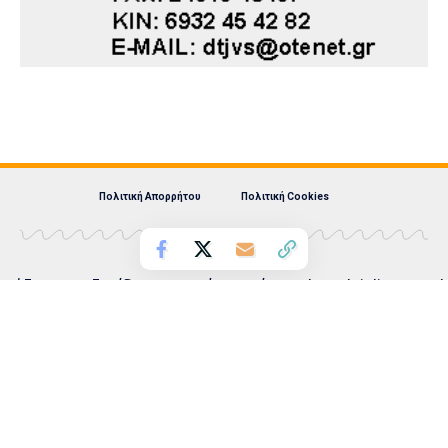
Πολιτική Απορρήτου
Πολιτική Cookies
Λάζαρος Λαζαρίδης Ατομική Επιχείρηση | eordaialive.com |
ΕΔΡΑ: ΠΤΟΛΕΜΑΪΔΑ | ΑΦΜ: 125508663 | ΔΟΥ:
ΠΤΟΛΕΜΑΪΔΑΣ
ΔΙΕΥΘΥΝΣΗ: ΚΑΥΚΑΣΟΥ 44, Τ.Κ. 50200, ΠΤΟΛΕΜΑΪΔΑ |