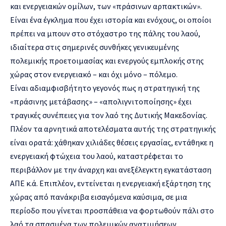
και ενεργειακών ομίλων, των «πράσινων αρπακτικών».
Είναι ένα έγκλημα που έχει ιστορία και ενόχους, οι οποίοι
πρέπει να μπουν στο στόχαστρο της πάλης του λαού,
ιδιαίτερα στις σημερινές συνθήκες γενικευμένης
πολεμικής προετοιμασίας και ενεργούς εμπλοκής στης
χώρας στον ενεργειακό – και όχι μόνο – πόλεμο.
Είναι αδιαμφισβήτητο γεγονός πως η στρατηγική της
«πράσινης μετάβασης» – «απολιγνιτοποίησης» έχει
τραγικές συνέπειες για τον λαό της Δυτικής Μακεδονίας.
Πλέον τα αρνητικά αποτελέσματα αυτής της στρατηγικής
είναι ορατά: χάθηκαν χιλιάδες θέσεις εργασίας, εντάθηκε η
ενεργειακή φτώχεια του λαού, καταστρέφεται το
περιβάλλον με την άναρχη και ανεξέλεγκτη εγκατάσταση
ΑΠΕ κ.ά. Επιπλέον, εντείνεται η ενεργειακή εξάρτηση της
χώρας από πανάκριβα εισαγόμενα καύσιμα, σε μια
περίοδο που γίνεται προσπάθεια να φορτωθούν πάλι στο
λαό τα σπασμένα των πολεμικών ανατιμήσεων.