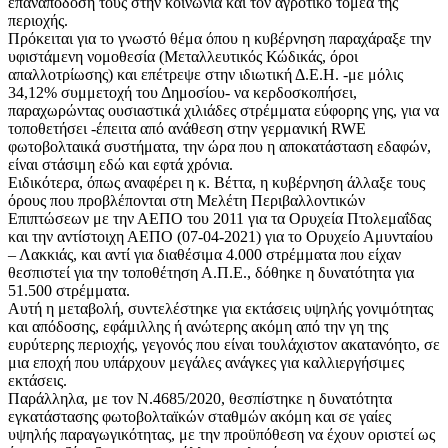
επαναπόδοση τους στην κοινωνία και τον αγροτικό τομέα της
περιοχής.
Πρόκειται για το γνωστό θέμα όπου η κυβέρνηση παραχάραξε την
υφιστάμενη νομοθεσία (Μεταλλευτικός Κώδικάς, όροι
απαλλοτρίωσης) και επέτρεψε στην ιδιωτική Δ.Ε.Η. -με μόλις
34,12% συμμετοχή του Δημοσίου- να κερδοσκοπήσει,
παραχωρώντας ουσιαστικά χιλιάδες στρέμματα εύφορης γης, για να
τοποθετήσει -έπειτα από ανάθεση στην γερμανική RWE
φωτοβολταικά συστήματα, την ώρα που η αποκατάσταση εδαφών,
είναι στάσιμη εδώ και εφτά χρόνια.
Ειδικότερα, όπως αναφέρει η κ. Βέττα, η κυβέρνηση άλλαξε τους
όρους που προβλέπονται στη Μελέτη Περιβαλλοντικών
Επιπτώσεων με την ΑΕΠΟ του 2011 για τα Ορυχεία Πτολεμαΐδας
και την αντίστοιχη ΑΕΠΟ (07-04-2021) για το Ορυχείο Αμυνταίου
– Λακκιάς, και αντί για διαθέσιμα 4.000 στρέμματα που είχαν
θεσπιστεί για την τοποθέτηση Α.Π.Ε., δόθηκε η δυνατότητα για
51.500 στρέμματα.
Αυτή η μεταβολή, συντελέστηκε για εκτάσεις υψηλής γονιμότητας
και απόδοσης, εφάμιλλης ή ανώτερης ακόμη από την γη της
ευρύτερης περιοχής, γεγονός που είναι τουλάχιστον ακατανόητο, σε
μια εποχή που υπάρχουν μεγάλες ανάγκες για καλλιεργήσιμες
εκτάσεις.
Παράλληλα, με τον Ν.4685/2020, θεσπίστηκε η δυνατότητα
εγκατάστασης φωτοβολταϊκών σταθμών ακόμη και σε γαίες
υψηλής παραγωγικότητας, με την προϋπόθεση να έχουν οριστεί ως