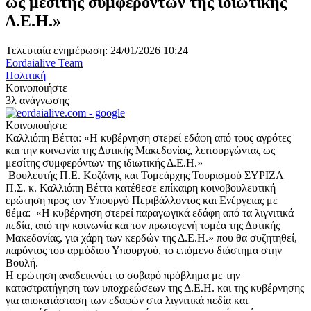
ως μεσίτης συμφερόντων της ιδιωτικής
Δ.Ε.Η.»
Τελευταία ενημέρωση: 24/01/2026 10:24
Eordaialive Team
Πολιτική
Κοινοποιήστε
3λ ανάγνωσης
Κοινοποιήστε
Καλλιόπη Βέττα: «Η κυβέρνηση στερεί εδάφη από τους αγρότες
και την κοινωνία της Δυτικής Μακεδονίας, λειτουργώντας ως
μεσίτης συμφερόντων της ιδιωτικής Δ.Ε.Η.»
Βουλευτής Π.Ε. Κοζάνης και Τομεάρχης Τουρισμού ΣΥΡΙΖΑ
Π.Σ. κ. Καλλιόπη Βέττα κατέθεσε επίκαιρη κοινοβουλευτική
ερώτηση προς τον Υπουργό Περιβάλλοντος και Ενέργειας με
θέμα: «Η κυβέρνηση στερεί παραγωγικά εδάφη από τα λιγνιτικά
πεδία, από την κοινωνία και τον πρωτογενή τομέα της Δυτικής
Μακεδονίας, για χάρη των κερδών της Δ.Ε.Η.» που θα συζητηθεί,
παρόντος του αρμόδιου Υπουργού, το επόμενο διάστημα στην
Βουλή.
Η ερώτηση αναδεικνύει το σοβαρό πρόβλημα με την
καταστρατήγηση των υποχρεώσεων της Δ.Ε.Η. και της κυβέρνησης
για αποκατάσταση των εδαφών στα λιγνιτικά πεδία και