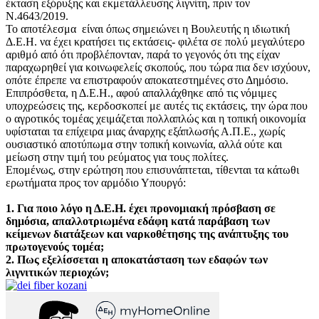
έκταση εξόρυξης και εκμετάλλευσης λιγνίτη, πριν τον
Ν.4643/2019.
Το αποτέλεσμα είναι όπως σημειώνει η Βουλευτής η ιδιωτική
Δ.Ε.Η. να έχει κρατήσει τις εκτάσεις- φιλέτα σε πολύ μεγαλύτερο
αριθμό από ότι προβλέπονταν, παρά το γεγονός ότι της είχαν
παραχωρηθεί για κοινωφελείς σκοπούς, που τώρα πια δεν ισχύουν,
οπότε έπρεπε να επιστραφούν αποκατεστημένες στο Δημόσιο.
Επιπρόσθετα, η Δ.Ε.Η., αφού απαλλάχθηκε από τις νόμιμες
υποχρεώσεις της, κερδοσκοπεί με αυτές τις εκτάσεις, την ώρα που
ο αγροτικός τομέας χειμάζεται πολλαπλώς και η τοπική οικονομία
υφίσταται τα επίχειρα μιας άναρχης εξάπλωσής Α.Π.Ε., χωρίς
ουσιαστικό αποτύπωμα στην τοπική κοινωνία, αλλά ούτε και
μείωση στην τιμή του ρεύματος για τους πολίτες.
Επομένως, στην ερώτηση που επισυνάπτεται, τίθενται τα κάτωθι
ερωτήματα προς τον αρμόδιο Υπουργό:
1. Για ποιο λόγο η Δ.Ε.Η. έχει προνομιακή πρόσβαση σε
δημόσια, απαλλοτριωμένα εδάφη κατά παράβαση των
κείμενων διατάξεων και ναρκοθέτησης της ανάπτυξης του
πρωτογενούς τομέα;
2. Πως εξελίσσεται η αποκατάσταση των εδαφών των
λιγνιτικών περιοχών;