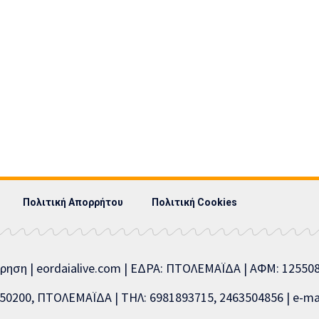
Πολιτική Απορρήτου
Πολιτική Cookies
ίρηση | eordaialive.com | ΕΔΡΑ: ΠΤΟΛΕΜΑΪΔΑ | ΑΦΜ: 1255
0200, ΠΤΟΛΕΜΑΪΔΑ | ΤΗΛ: 6981893715, 2463504856 | e-mai