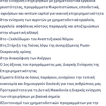
ð
την Ενίσχυση Επιχειρήσεων με χρηματοδοτικά εργαλεία
ρευστό
τητας, προγράμματα Μικροπιστώσεων, επενδυτικά,
εγγυήσεων και venture capital για νεανική επιχειρηματικότητα
ð
την ενίσχυση των αγροτών με χρηματοδοτικά εργαλεία,
ε
ργαλεία ασφάλειας κόστους παραγωγής και αποζημιώσεων
σ
την κλιματική αλλαγή
ð
το «Ξεκλείδωμα
» του Αναπτυξιακού Νόμου
ð
τη Στήριξη της Γούνας λόγω της συνεχιζόμενης Ρωσο-
Ουκρανικής κρίσης
ð
την Ανακούφιση των Ανέργων
Ο 1ος άξονας του προγράμματος μας: Δια
ρκής Ενίσχυση της
Επιχειρηματικότητας
Είμαστε δίπλα σε όσους παράγουν, ενισχύουν την τοπική
οικονομία και δημιουργούν δουλειές για τους ανθρώπους μας.
Προτεραιότητα για τη Δυτική Μακεδονία η διαρκής ενίσχυση
των επιχειρήσεων με βασικά σημεία:
ð
Συντονισμ
ό των χρημα
τοδοτικών προγραμμάτων για την