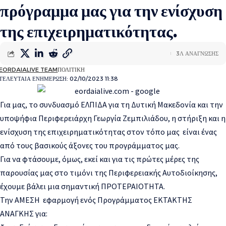
πρόγραμμα μας για την ενίσχυση
της επιχειρηματικότητας.
3Λ ΑΝΑΓΝΩΣΗΣ
EORDAIALIVE TEAM
ΠΟΛΙΤΙΚΗ
ΤΕΛΕΥΤΑΙΑ ΕΝΗΜΕΡΩΣΗ: 02/10/2023 11:38
Για μας, το συνδυασμό ΕΛΠΙΔΑ για τη Δυτική Μακεδονία και την
υποψήφια Περιφερειάρχη Γεωργία Ζεμπιλιάδου, η στήριξη και η
ενίσχυση της επιχειρηματικότητας στον
τόπο μας είναι ένας
από τους βασικούς άξονες του προγράμματος μας.
Για να φτάσουμε, όμως,
εκεί και για τις πρώτες μέρες της
παρουσίας μας στο τιμόνι της Περιφερειακής Αυτοδιοίκησης,
έχουμε βάλει μια σημαντική ΠΡΟΤΕΡΑΙΟΤΗΤΑ.
Την ΑΜΕΣΗ εφαρμογή ενός Προγ
ράμματος ΕΚΤΑΚΤΗΣ
ΑΝΑΓΚΗΣ για
: