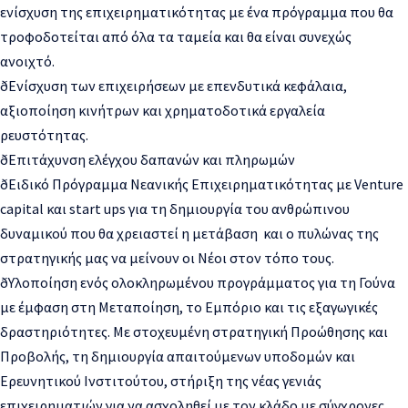
ενίσχυση της επιχειρηματικότητας με ένα πρόγραμμα
που θα
τροφοδοτείται από όλα τα ταμεία και θα είναι συνεχώς
ανοιχτό.
ð
Ενίσχυση των επιχειρήσεων με επενδυτικά κεφάλαια,
αξιοποίηση κινήτρων και χρηματοδοτικά εργ
αλεία
ρευστότητας.
ð
Επιτάχυνση ελέγχου δαπανών και πληρωμών
ð
Ειδικό Πρόγραμμα Νεανικής Επιχειρηματικότητας με Venture
capital και start ups για τη δημιουργία του ανθρώπινου
δυναμικού που θα χρειαστεί η μετάβαση και ο πυλώνας της
στρατηγικής μας να μείνουν οι Νέοι στον τόπ
ο τους.
ð
Υλοποίηση ενός ολοκληρωμένου προ
γράμματος για τη Γούνα
με έμφαση στη Μεταποίηση, το Εμπόριο και τις εξαγωγικές
δραστηριότητες. Με στοχευμένη στρατηγική Προώθησης και
Προβολής, τη δημιουργία απαιτούμενων υποδομών και
Ερευνητικού Ινστιτούτου, στήρι
ξη της νέας γενιάς
επιχειρηματιών για να α
σχοληθεί με τον κλάδο με σύγχρονες