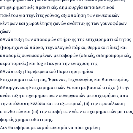
επιχειρηματικές πρακτικές. Δημιουργία εκπαιδευτικού
πακέτου για τεχνίτες γούνας, αξιοποίηση των εκθεσιακών
κέντρων και χωροθέτηση ζωνών ανάπτυξης των γουνοφόρων
ζώων.
ð
Ανάπτυξη
των υποδομών στήριξης της επιχειρηματικότ
ητας
(βιομηχανικά πάρκα, τεχνολογικά πάρκα, θερμοκοιτίδες) και
υποδομές συνδυασμένων μεταφορών (οδικές, σιδηροδρομικές,
αεροπορικές) και logistics για την ενίσχυση της.
ð
Ανάπτυξη Περιφερειακού Παρατηρητηρίου
Επιχε
ιρηματικότητας, Έρευνας, Τεχνολογίας και Κ
αινοτομίας.
ð
Διοργάνωση Επιχειρηματικών Forum με βασικό στόχο (i) την
ανάπτυξη επιχειρηματικών συνεργασιών με επιχειρήσεις από
την υπόλοιπη Ελλάδα και το εξωτερικό, (ii) την προσέλκυση
επενδυτών και (iii) την επα
φή των νέων επιχειρηματιών με τους
φορείς
χρηματοδότησης.
Δεν θα αφήσουμε καμιά ευκαιρία να πάει χαμένη.