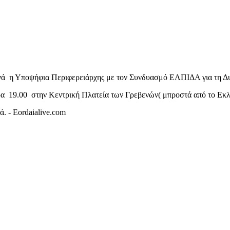
νά η Υποψήφια Περιφερειάρχης με τον Συνδυασμό ΕΛΠΙΔΑ για τη Δυ
ρα 19.00 στην Κεντρική Πλατεία των Γρεβενών( μπροστά από το Εκ