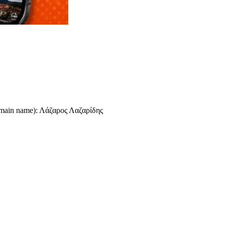
omain name): Λάζαρος Λαζαρίδης