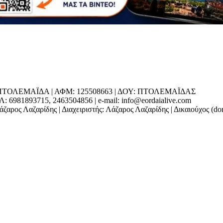
ΕΔΡΑ: ΠΤΟΛΕΜΑΪΔΑ | ΑΦΜ: 125508663 | ΔΟΥ: ΠΤΟΛΕΜΑΪΔΑΣ
1893715, 2463504856 | e-mail: info@eordaialive.com
ζαρος Λαζαρίδης | Διαχειριστής: Λάζαρος Λαζαρίδης | Δικαιούχος (d