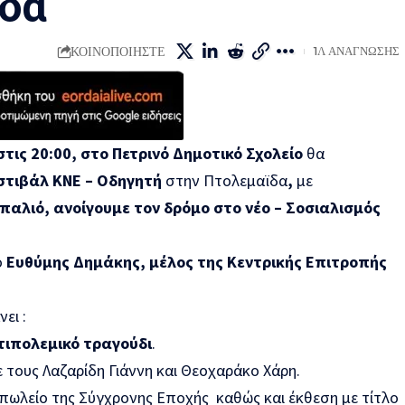
ΐδα
ΚΟΙΝΟΠΟΙΉΣΤΕ
1Λ ΑΝΆΓΝΩΣΗΣ
τις 20:00, στο Πετρινό Δημοτικό Σχολείο
θα
τιβάλ ΚΝΕ – Οδηγητή
στην Πτολεμαϊδα
,
με
αλιό, ανοίγουμε τον δρόμο στο νέο – Σοσιαλισμός
ο
Ευθύμης Δημάκης, μέλος της Κεντρικής Επιτροπής
ει :
τιπολεμικό τραγούδι
.
 τους Λαζαρίδη Γιάννη και Θεοχαράκο Χάρη.
οπωλείο της Σύγχρονης Εποχής καθώς και έκθεση με τίτλο