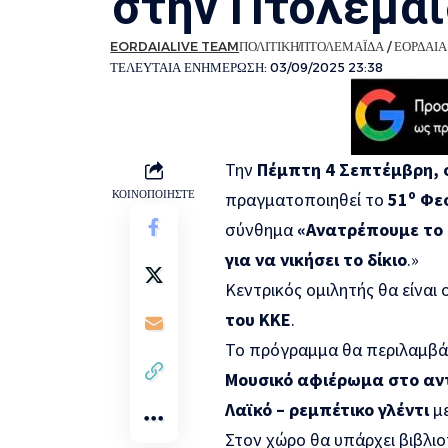
στην Πτολεμα
EORDAIALIVE TEAM
ΠΟΛΙΤΙΚΉ
ΠΤΟΛΕΜΑΪ́ΔΑ / ΕΟΡΔΑΊΑ
ΤΕΛΕΥΤΑΊΑ ΕΝΗΜΈΡΩΣΗ: 03/09/2025 23:38
Την
Πέμπτη 4 Σεπτέμβρη, σ
ο
ΚΟΙΝΟΠΟΙΉΣΤΕ
πραγματοποιηθεί το
51
Φεσ
σύνθημα
«Ανατρέπουμε το π
για να νικήσει το δίκιο
.»
Κεντρικός ομιλητής θα είναι 
του ΚΚΕ
.
Το πρόγραμμα θα περιλαμβάν
Μουσικό αφιέρωμα στο αν
Λαϊκό – ρεμπέτικο γλέντι
με
Στον χώρο θα υπάρχει βιβλι