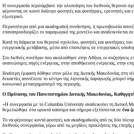
Η συνεργασία περιλάμβανε την υλοποίηση του διεθνούς θερινού σχ
φέρνοντας σε κοινό διάλογο φοιτητές και φοιτήτριες, ερευνητές και
εξωτερικό.
Περισσότερο από μια ακαδημαϊκή συνάντηση, η πρωτοβουλία αποτ
επαναπροσδιορίζει το παραγωγικό της μοντέλο και αναδεικνύεται σε
Κατά τη διάρκεια του θερινού σχολείου, φοιτητές και φοιτήτριες τ
ενεργειακής μετάβασης, μέσα από επισκέψεις σε ενεργειακές υποδομ
Στο διεθνές συνέδριο που ακολούθησε στην Αθήνα, οι συζητήσεις επι
ανανεώσιμες πηγές ενέργειας, στην αποθήκευση ενέργειας, στην επι
Ιδιαίτερη έμφαση δόθηκε στον ρόλο της Δυτικής Μακεδονίας στη νέα
δεκαετίες αποτέλεσε το κέντρο της λιγνιτικής παραγωγής μπορεί σή
κοινωνικό μετασχηματισμό της περιοχής.
Ο Πρύτανης του Πανεπιστημίου Δυτικής Μακεδονίας, Καθηγητ
«Η συνεργασία με το Columbia University αναδεικνύει τη Δυτική Μ
θεμελιώθηκε στα ορυκτά καύσιμα και σήμερα εξελίσσεται σε
ένα ζ
Το να φέρνουμε κοντά φοιτητές και ακαδημαϊκούς από τις δύο πλευρ
διεθνούς συνεργασίας γύρω από τις μεγάλες προκλήσεις της εποχής 