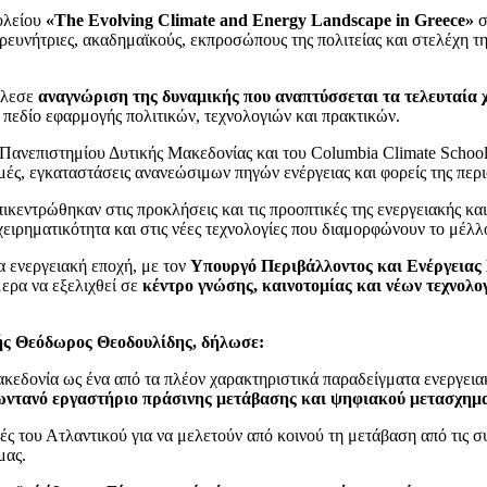
ολείου
«
The
Evolving
Climate
and
Energy
Landscape
in
Greece
»
σ
 ερευνήτριες, ακαδημαϊκούς, εκπροσώπους της πολιτείας και στελέχη τη
έλεσε
αναγνώριση της δυναμικής που αναπτύσσεται τα τελευταία 
 πεδίο εφαρμογής πολιτικών, τεχνολογιών και πρακτικών.
ου Πανεπιστημίου Δυτικής Μακεδονίας και του Columbia Climate Schoo
ές, εγκαταστάσεις ανανεώσιμων πηγών ενέργειας και φορείς της περι
κεντρώθηκαν στις προκλήσεις και τις προοπτικές της ενεργειακής και
χειρηματικότητα και στις νέες τεχνολογίες που διαμορφώνουν το μέλλ
 ενεργειακή εποχή, με τον
Υπουργό Περιβάλλοντος και Ενέργειας
μερα να εξελιχθεί σε
κέντρο γνώσης, καινοτομίας και νέων τεχνολο
ής Θεόδωρος Θεοδουλίδης, δήλωσε:
ακεδονία ως ένα από τα πλέον χαρακτηριστικά παραδείγματα ενεργει
ωντανό εργαστήριο πράσινης μετάβασης και ψηφιακού μετασχημ
ές του Ατλαντικού για να μελετούν από κοινού τη μετάβαση από τις σ
μας.