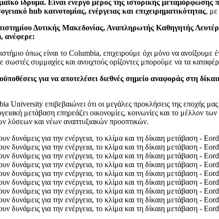
μαϊκό ίδρυμα. Είναι ενεργό μέρος της ιστορικής μεταμόρφωσης πο
σογειακό
hub
καινοτομίας, ενέργειας και επιχειρηματικότητας
, μ
επιστημίου Δυτικής Μακεδονίας, Αναπληρωτής Καθηγητής Λευτέρ
), ανέφερε:
τήμιο όπως είναι το Columbia, επιχειρούμε όχι μόνο να ανοίξουμε έ
με σωστές συμμαχίες και ανοιχτούς ορίζοντες μπορούμε να τα καταφέ
ροϋποθέσεις για να αποτελέσει διεθνές σημείο αναφοράς στη δίκ
a University επιβεβαιώνει ότι οι μεγάλες προκλήσεις της εποχής μα
γειακή μετάβαση επηρεάζει οικονομίες, κοινωνίες και το μέλλον των
ων λύσεων και νέων αναπτυξιακών προοπτικών.