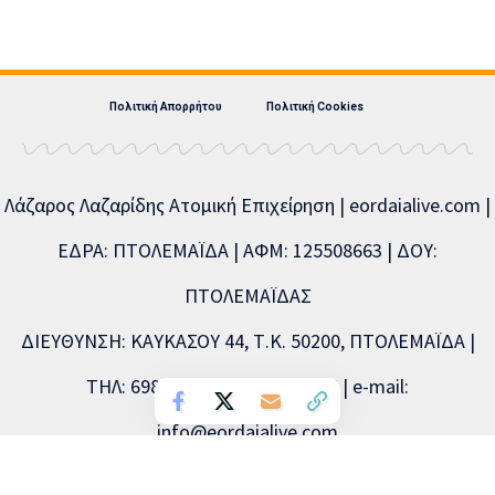
Πολιτική Απορρήτου
Πολιτική Cookies
Λάζαρος Λαζαρίδης Ατομική Επιχείρηση | eordaialive.com |
ΕΔΡΑ: ΠΤΟΛΕΜΑΪΔΑ | ΑΦΜ: 125508663 | ΔΟΥ:
ΠΤΟΛΕΜΑΪΔΑΣ
ΔΙΕΥΘΥΝΣΗ: ΚΑΥΚΑΣΟΥ 44, Τ.Κ. 50200, ΠΤΟΛΕΜΑΪΔΑ |
ΤΗΛ: 6981893715, 2463504856 | e-mail:
info@eordaialive.com
Νόμιμος εκπρόσωπος: Λάζαρος Λαζαρίδης | Διευθυντής