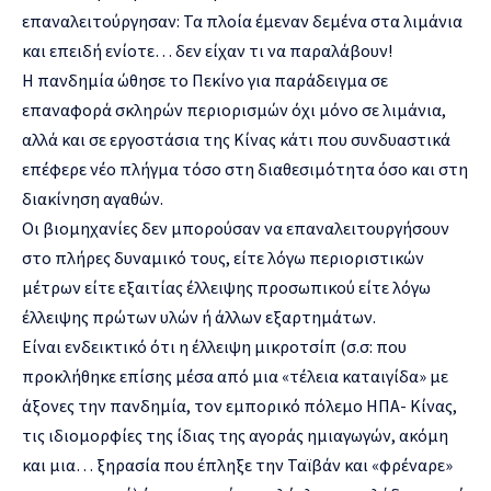
επαναλειτούργησαν: Τα πλοία έμεναν δεμένα στα λιμάνια
και επειδή ενίοτε… δεν είχαν τι να παραλάβουν!
Η πανδημία ώθησε το Πεκίνο για παράδειγμα σε
επαναφορά σκληρών περιορισμών όχι μόνο σε λιμάνια,
αλλά και σε εργοστάσια της Κίνας κάτι που συνδυαστικά
επέφερε νέο πλήγμα τόσο στη διαθεσιμότητα όσο και στη
διακίνηση αγαθών.
Οι βιομηχανίες δεν μπορούσαν να επαναλειτουργήσουν
στο πλήρες δυναμικό τους, είτε λόγω περιοριστικών
μέτρων είτε εξαιτίας έλλειψης προσωπικού είτε λόγω
έλλειψης πρώτων υλών ή άλλων εξαρτημάτων.
Είναι ενδεικτικό ότι η έλλειψη μικροτσίπ (σ.σ: που
προκλήθηκε επίσης μέσα από μια «τέλεια καταιγίδα» με
άξονες την πανδημία, τον εμπορικό πόλεμο ΗΠΑ- Κίνας,
τις ιδιομορφίες της ίδιας της αγοράς ημιαγωγών, ακόμη
και μια… ξηρασία που έπληξε την Ταϊβάν και «φρέναρε»