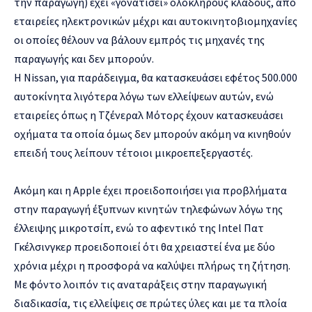
την παραγωγή) έχει «γονατίσει» ολόκληρους κλάδους, από
εταιρείες ηλεκτρονικών μέχρι και αυτοκινητοβιομηχανίες
οι οποίες θέλουν να βάλουν εμπρός τις μηχανές της
παραγωγής και δεν μπορούν.
Η Nissan, για παράδειγμα, θα κατασκευάσει εφέτος 500.000
αυτοκίνητα λιγότερα λόγω των ελλείψεων αυτών, ενώ
εταιρείες όπως η Τζένεραλ Μότορς έχουν κατασκευάσει
οχήματα τα οποία όμως δεν μπορούν ακόμη να κινηθούν
επειδή τους λείπουν τέτοιοι μικροεπεξεργαστές.
Ακόμη και η Apple έχει προειδοποιήσει για προβλήματα
στην παραγωγή έξυπνων κινητών τηλεφώνων λόγω της
έλλειψης μικροτσίπ, ενώ το αφεντικό της Intel Πατ
Γκέλσινγκερ προειδοποιεί ότι θα χρειαστεί ένα με δύο
χρόνια μέχρι η προσφορά να καλύψει πλήρως τη ζήτηση.
Με φόντο λοιπόν τις αναταράξεις στην παραγωγική
διαδικασία, τις ελλείψεις σε πρώτες ύλες και με τα πλοία