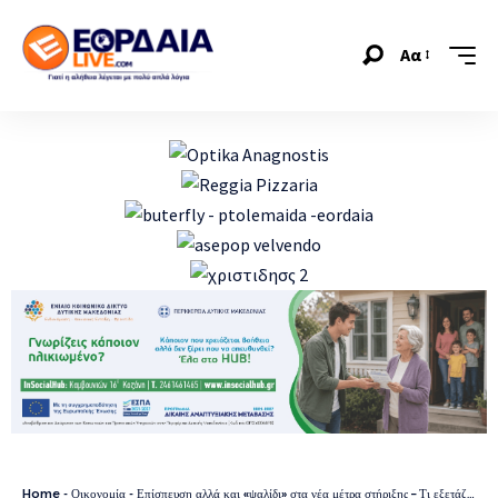
Αα
Home
-
Οικονομία
-
Επίσπευση αλλά και «ψαλίδι» στα νέα μέτρα στήριξης – Τι εξετάζεται