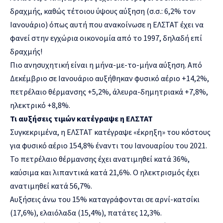
δραχμής, καθώς τέτοιου ύψους αύξηση (σ.σ.: 6,2% τον
Ιανουάριο) όπως αυτή που ανακοίνωσε η ΕΛΣΤΑΤ έχει να
φανεί στην εγχώρια οικονομία από το 1997, δηλαδή επί
δραχμής!
Πιο ανησυχητική είναι η μήνα-με-το-μήνα αύξηση. Από
Δεκέμβριο σε Ιανουάριο αυξήθηκαν φυσικό αέριο +14,2%,
πετρέλαιο θέρμανσης +5,2%, άλευρα-δημητριακά +7,8%,
ηλεκτρικό +8,8%.
Τι αυξήσεις τιμών κατέγραψε η ΕΛΣΤΑΤ
Συγκεκριμένα, η ΕΛΣΤΑΤ κατέγραψε «έκρηξη» του κόστους
για φυσικό αέριο 154,8% έναντι του Ιανουαρίου του 2021.
Το πετρέλαιο θέρμανσης έχει ανατιμηθεί κατά 36%,
καύσιμα και λιπαντικά κατά 21,6%. Ο ηλεκτρισμός έχει
ανατιμηθεί κατά 56,7%.
Αυξήσεις άνω του 15% καταγράφονται σε αρνί-κατσίκι
(17,6%), ελαιόλαδα (15,4%), πατάτες 12,3%.