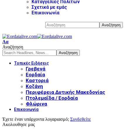
Καταγγελίες Πολιτών
Σχετικά με εμάς
Επικοινωνία
Αα
Αναζήτηση
Τοπικές Ειδήσεις
Γρεβενά
Εορδαία
Καστοριά
Κοζάνη
Περιφέρεια Δυτικής Μακεδονίας
Πτολεμαΐδα / Εορδαία
Φλώρινα
Επικοινωνία
Έχετε έναν υπάρχοντα λογαριασμό;
Συνδεθείτε
Ακολουθησε μας