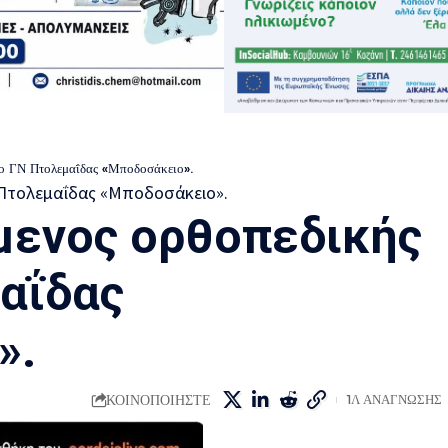
το ΓΝ Πτολεμαΐδας «Μποδοσάκειο».
μενος ορθοπεδικής
αΐδας
».
ΚΟΙΝΟΠΟΙΗΣΤΕ
1Λ ΑΝΑΓΝΩΣΗΣ