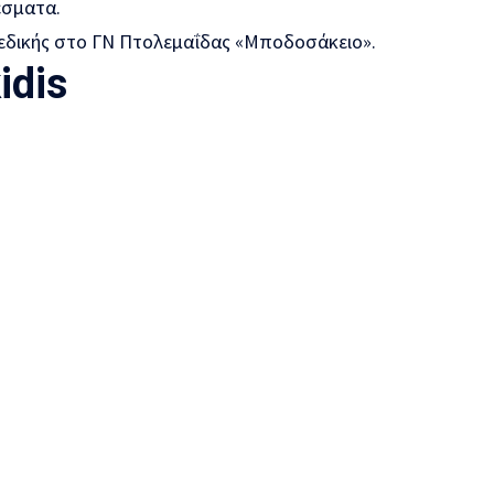
έσματα.
idis