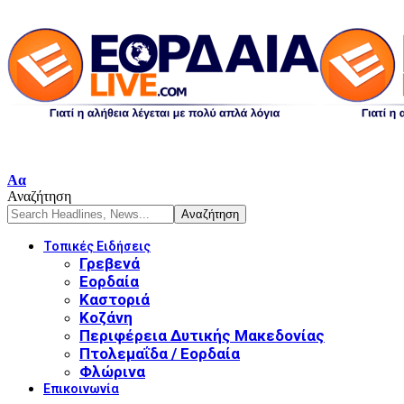
Font
Αα
Resizer
Αναζήτηση
Τοπικές Ειδήσεις
Γρεβενά
Εορδαία
Καστοριά
Κοζάνη
Περιφέρεια Δυτικής Μακεδονίας
Πτολεμαΐδα / Εορδαία
Φλώρινα
Επικοινωνία