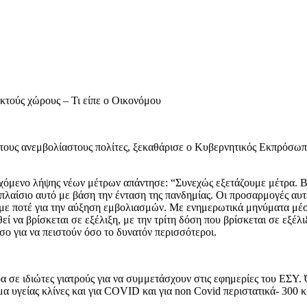
ικτούς χώρους – Τι είπε ο Οικονόμου
τους ανεμβολίαστους πολίτες, ξεκαθάρισε ο Κυβερνητικός Εκπρόσωπ
χόμενο λήψης νέων μέτρων απάντησε: “Συνεχώς εξετάζουμε μέτρα. Βρί
πλαίσιο αυτό με βάση την ένταση της πανδημίας. Οι προσαρμογές αυ
ήσαμε ποτέ για την αύξηση εμβολιασμών. Με ενημερωτικά μηνύματα μ
ί να βρίσκεται σε εξέλιξη, με την τρίτη δόση που βρίσκεται σε εξέλ
ο για να πειστούν όσο το δυνατόν περισσότεροι.
ρα σε ιδιώτες γιατρούς για να συμμετάσχουν στις εφημερίες του ΕΣΥ. 
 υγείας κλίνες και για COVID και για non Covid περιστατικά- 300 κ