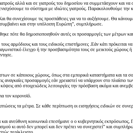
γιατρούς αλλά και σε γιατρούς του δημοσίου να συμμετάσχουν και να 
 ενισχύσουμε το σύστημα με ιδιώτες γιατρούς. Παρακολουθούμε την 
 θα συνεχίσουμε τις προσπάθειες για να το αυξήσουμε. Θα κάνουμε ό
 συμβαίνει και στην υπόλοιπη Ευρώπη”, συμπλήρωσε.
ηκε πότε θα δημοσιοποιηθούν αυτές οι προσαρμογές των μέτρων και 
ε τους αρμόδιους και τους ειδικούς επιστήμονες .Εάν κάτι πρόκειται 
αγωνιστικό έλεγχο ή την προσβασιμότητα τους σε μεικτούς χώρους ή
ντησε.
στων σε κάποιους χώρους, όπως στα εμπορικά καταστήματα και τα σο
τις αναγκαίες προσαρμογές εάν χρειαστεί να υπάρχουν στο πλαίσιο τω
 κόψεις από στοιχειώδεις λειτουργίες την πρόσβαση ακόμα και ανεμβ
ια τον κορονοϊό.
πτώσεις τα μέτρα. Σε κάθε περίπτωση οι εισηγήσεις ειδικών σε συνερ
α και ανεύθυνη κοινωνικά επεσήμανε ο ο κυβερνητικός εκπρόσωπος, 
μού κι αυτό δεν μπορεί και δεν πρέπει να συνεχιστεί” και συμπλήρω
εστώς περίκλειστο.