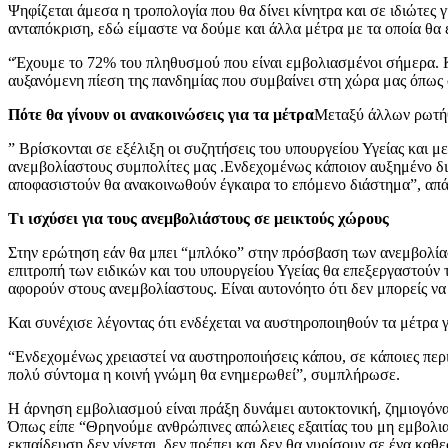
Ψηφίζεται άμεσα η τροπολογία που θα δίνει κίνητρα και σε ιδιώτες 
ανταπόκριση, εδώ είμαστε να δούμε και άλλα μέτρα με τα οποία θα
“Έχουμε το 72% του πληθυσμού που είναι εμβολιασμένοι σήμερα. Και
αυξανόμενη πίεση της πανδημίας που συμβαίνει στη χώρα μας όπως
Πότε θα γίνουν οι ανακοινώσεις για τα μέτρα
Μεταξύ άλλων ρωτήθ
” Βρίσκονται σε εξέλιξη οι συζητήσεις του υπουργείου Υγείας και μ
ανεμβολίαστους συμπολίτες μας .Ενδεχομένως κάποιον αυξημένο δι
αποφασιστούν θα ανακοινωθούν έγκαιρα το επόμενο διάστημα”, απά
Τι ισχύσει για τους ανεμβολιάστους σε μεικτούς χώρους
Στην ερώτηση εάν θα μπει “μπλόκο” στην πρόσβαση των ανεμβολία
επιτροπή των ειδικών και του υπουργείου Υγείας θα επεξεργαστούν 
αφορούν στους ανεμβολίαστους. Είναι αυτονόητο ότι δεν μπορείς να
Και συνέχισε λέγοντας ότι ενδέχεται να αυστηροποιηθούν τα μέτρα γ
“Ενδεχομένως χρειαστεί να αυστηροποιήσεις κάπου, σε κάποιες περι
πολύ σύντομα η κοινή γνώμη θα ενημερωθεί”, συμπλήρωσε.
Η άρνηση εμβολιασμού είναι πράξη δυνάμει αυτοκτονική, ζημιογόν
Όπως είπε “Θρηνούμε ανθρώπινες απώλειες εξαιτίας του μη εμβολιασ
εκπαίδευση δεν γίνεται, δεν πρέπει και δεν θα γυρίσουν σε ένα καθ