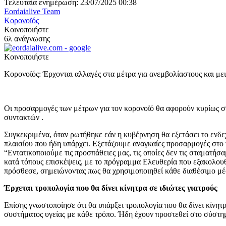
Τελευταία ενημέρωση: 23/07/2025 00:38
Eordaialive Team
Κορονοϊός
Κοινοποιήστε
6λ ανάγνωσης
Κοινοποιήστε
Κορονοϊός: Έρχονται αλλαγές στα μέτρα για ανεμβολίαστους και με
Οι προσαρμογές των μέτρων για τον κορονοϊό θα αφορούν κυρίως σ
συντακτών .
Συγκεκριμένα, όταν ρωτήθηκε εάν η κυβέρνηση θα εξετάσει το ενδε
πλαισίου που ήδη υπάρχει. Εξετάζουμε αναγκαίες προσαρμογές στο 
“Εντατικοποιούμε τις προσπάθειες μας, τις οποίες δεν τις σταματ
κατά τόπους επισκέψεις, με το πρόγραμμα Ελευθερία που εξακολουθε
πρόσθεσε, σημειώνοντας πως θα χρησιμοποιηθεί κάθε διαθέσιμο μέσ
Έρχεται τροπολογία που θα δίνει κίνητρα σε ιδιώτες γιατρούς
Επίσης γνωστοποίησε ότι θα υπάρξει τροπολογία που θα δίνει κίνητ
συστήματος υγείας με κάθε τρόπο. Ήδη έχουν προστεθεί στο σύστημα