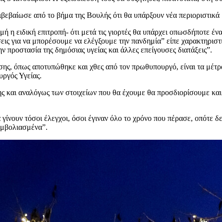
βεβαίωσε από το βήμα της Βουλής ότι θα υπάρξουν νέα περιοριστικά μέ
μή η ειδική επιτροπή- ότι μετά τις γιορτές θα υπάρχει οπωσδήποτε έν
άσεις για να μπορέσουμε να ελέγξουμε την πανδημία” είπε χαρακτηρισ
ην προστασία της δημόσιας υγείας και άλλες επείγουσες διατάξεις”.
, όπως αποτυπώθηκε και χθες από τον πρωθυπουργό, είναι τα μέτρα 
υργός Υγείας.
και αναλόγως των στοιχείων που θα έχουμε θα προσδιορίσουμε και τ
ίνουν τόσοι έλεγχοι, όσοι έγιναν όλο το χρόνο που πέρασε, οπότε δεν
εμβολιασμένα”.