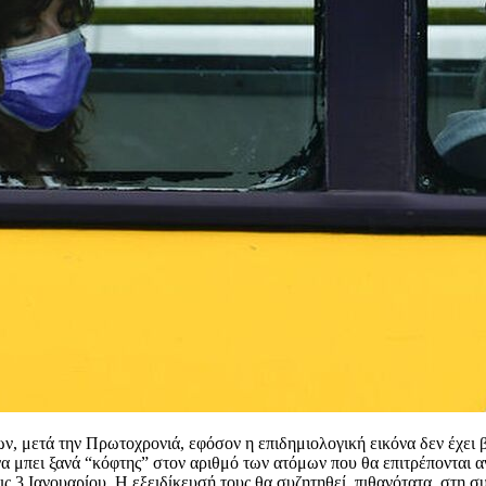
ων, μετά την Πρωτοχρονιά, εφόσον η επιδημιολογική εικόνα δεν έχει β
α μπει ξανά “κόφτης” στον αριθμό των ατόμων που θα επιτρέπονται αν
ις 3 Ιανουαρίου. Η εξειδίκευσή τους θα συζητηθεί, πιθανότατα, στη 