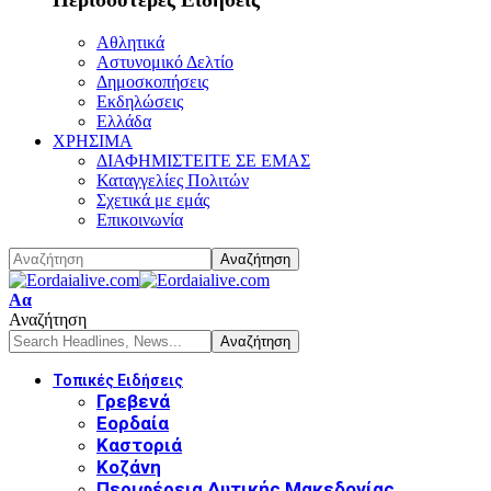
Αθλητικά
Αστυνομικό Δελτίο
Δημοσκοπήσεις
Εκδηλώσεις
Ελλάδα
ΧΡΗΣΙΜΑ
ΔΙΑΦΗΜΙΣΤΕΙΤΕ ΣΕ ΕΜΑΣ
Καταγγελίες Πολιτών
Σχετικά με εμάς
Επικοινωνία
Font
Αα
Resizer
Αναζήτηση
Τοπικές Ειδήσεις
Γρεβενά
Εορδαία
Καστοριά
Κοζάνη
Περιφέρεια Δυτικής Μακεδονίας