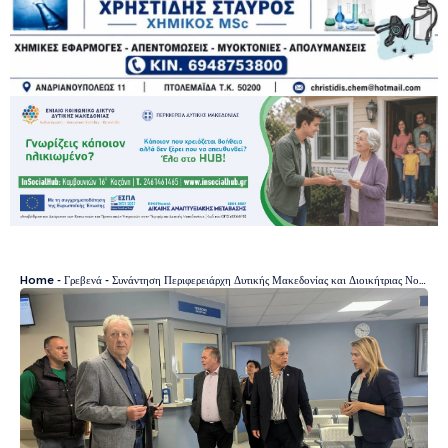
Home
-
Γρεβενά
-
Συνάντηση Περιφερειάρχη Δυτικής Μακεδονίας και Διοικήτριας Νοσοκομείου Γρεβενών. Ενίσχυση του Ιατροτεχνολογικού Εξοπλισμού και νέο ασθενοφόρο.