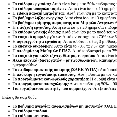
Το
επίδομα εργασίας:
Αυτό είναι ίσο με το 50% επιδόματος α
Το
επίδομα αποφυλακισμένων
: Αυτό είναι ίσο με 15 ημερήσ
Η
ειδική παροχή μητρότητας
: Aυτή είναι ίση με το κατώτατ
Το
βοήθημα λήξης ανεργίας:
Αυτό είναι ίσο με 13 ημερήσια
Το
βοήθημα τρίμηνης παραμονής στα Μητρώα Ανέργων
: 
Η
επίσχεση εργασίας
: Αυτή είναι ίση με 20 ημερήσια επιδόμ
Το
επίδομα γονικής άδειας
: Αυτό είναι ίσο με το ποσό του 
Το
εποχικό σμυριδεργάτων
: Αυτό αντιστοιχεί στο 70% των 
Η
αφερεγγυότητα εργοδότη
: Αυτό ισούται με έως 3 μισθούς.
Το
εποχικό οικοδόμων
: Αυτό είναι το 70% των 37 κατ. ημερ
Η
αποζημίωση Μαθητών ΕΠΑΣ
: Αυτή ισοδυναμεί με το 7
Το
εποχικό για καλλιτέχνες, θέατρα, τουρισμό:
Αυτό είναι 
Άλλα εποχικά (δασεργατών – ρητινοσυλλεκτών, καπνεργα
ημερομισθίων.
Το επίδομα πρακτικής άσκησης (ΣΑΕΚ ΔΥΠΑ):
Αυτό ισού
Η
απόκτηση εργασιακής εμπειρίας:
Αυτή ισούται με τον κα
Τα
προγράμματα κοινωφελούς χαρακτήρα
: Η αμοιβή είναι
Τα
προγράμματα απασχόλησης
: Δίνεται επιδότηση 50% – 9
Για εργαζόμενους φοιτητές που συμμετέχουν σε εξετάσεις:
Επίσης θα αυξηθούν:
Το
βοήθημα ανεργίας ασφαλισμένων μη μισθωτών
(ΟΑΕΕ,
Το
επίδομα παιδιού
Το
επίδομα ανεργίας