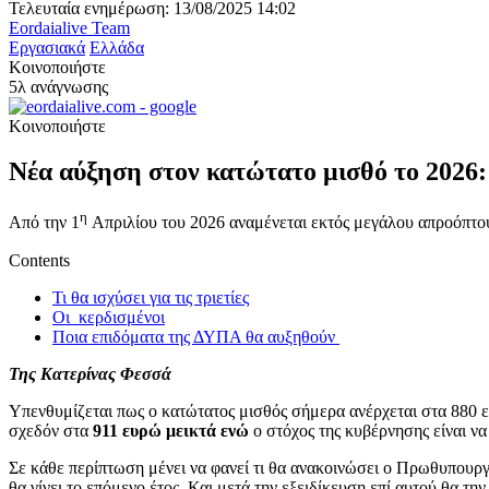
Τελευταία ενημέρωση: 13/08/2025 14:02
Eordaialive Team
Εργασιακά
Ελλάδα
Κοινοποιήστε
5λ ανάγνωσης
Κοινοποιήστε
Νέα αύξηση στον κατώτατο μισθό το 2026: 
η
Από την 1
Απριλίου του 2026 αναμένεται εκτός μεγάλου απροόπτου
Contents
Τι θα ισχύσει για τις τριετίες
Οι κερδισμένοι
Ποια επιδόματα της ΔΥΠΑ θα αυξηθούν
Της Κατερίνας Φεσσά
Υπενθυμίζεται πως ο κατώτατος μισθός σήμερα ανέρχεται στα 880 
σχεδόν στα
911 ευρώ μεικτά ενώ
ο στόχος της κυβέρνησης είναι να
Σε κάθε περίπτωση μένει να φανεί τι θα ανακοινώσει ο Πρωθυπουρ
θα γίνει το επόμενο έτος. Και μετά την εξειδίκευση επί αυτού θα τ