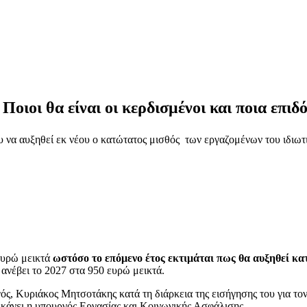
Ποιοι θα είναι οι κερδισμένοι και ποια επι
 να αυξηθεί εκ νέου ο κατώτατος μισθός των εργαζομένων του ιδιωτ
ευρώ μεικτά
ωστόσο το επόμενο έτος εκτιμάται πως θα αυξηθεί κα
 ανέβει το 2027 στα 950 ευρώ μεικτά.
γός, Κυριάκος Μητσοτάκης κατά τη διάρκεια της εισήγησης του για τ
ην κάνει η υπουργός Εργασίας και Κοινωνικής Ασφάλισης.