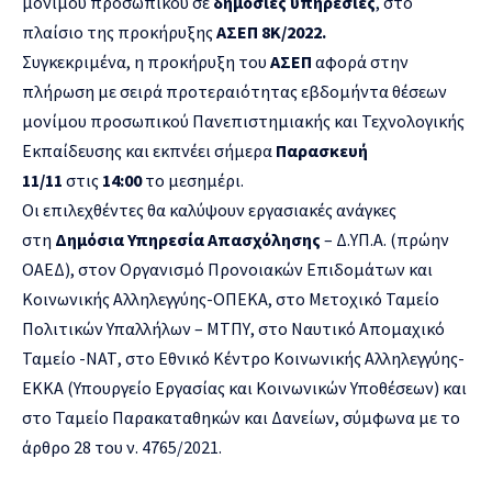
μόνιμου προσωπικού σε
δημόσιες υπηρεσίες
, στο
πλαίσιο της προκήρυξης
ΑΣΕΠ 8Κ/2022.
Συγκεκριμένα, η προκήρυξη του
ΑΣΕΠ
αφορά στην
πλήρωση με σειρά προτεραιότητας εβδομήντα θέσεων
μονίμου προσωπικού Πανεπιστημιακής και Τεχνολογικής
Εκπαίδευσης και εκπνέει σήμερα
Παρασκευή
11/11
στις
14:00
το μεσημέρι.
Οι επιλεχθέντες θα καλύψουν εργασιακές ανάγκες
στη
Δημόσια Υπηρεσία Απασχόλησης
– Δ.ΥΠ.Α. (πρώην
ΟΑΕΔ), στον Οργανισμό Προνοιακών Επιδομάτων και
Κοινωνικής Αλληλεγγύης-ΟΠΕΚΑ, στο Μετοχικό Ταμείο
Πολιτικών Υπαλλήλων – ΜΤΠΥ, στο Ναυτικό Απομαχικό
Ταμείο -ΝΑΤ, στο Εθνικό Κέντρο Κοινωνικής Αλληλεγγύης-
ΕΚΚΑ (Υπουργείο Εργασίας και Κοινωνικών Υποθέσεων) και
στο Ταμείο Παρακαταθηκών και Δανείων, σύμφωνα με το
άρθρο 28 του ν. 4765/2021.