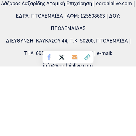
Λάζαρος Λαζαρίδης Ατομική Επιχείρηση | eordaialive.com |
ΕΔΡΑ: ΠΤΟΛΕΜΑΪΔΑ | ΑΦΜ: 125508663 | ΔΟΥ:
ΠΤΟΛΕΜΑΪΔΑΣ
ΔΙΕΥΘΥΝΣΗ: ΚΑΥΚΑΣΟΥ 44, Τ.Κ. 50200, ΠΤΟΛΕΜΑΪΔΑ |
ΤΗΛ: 6981893715, 2463504856 | e-mail:
info@eordaialive.com
Νόμιμος εκπρόσωπος: Λάζαρος Λαζαρίδης | Διευθυντής
σύνταξης: Λάζαρος Λαζαρίδης | Διαχειριστής: Λάζαρος
Λαζαρίδης | Δικαιούχος (domain name): Λάζαρος Λαζαρίδης
Copyright © 2026 Eordaialive.com, All Rights Reserved