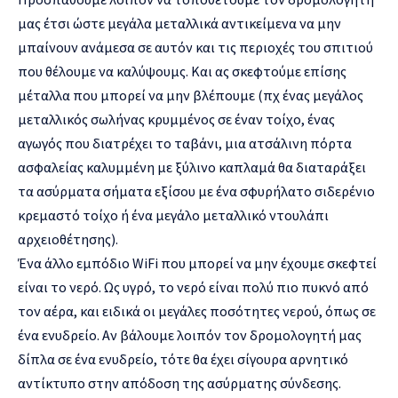
μας έτσι ώστε μεγάλα μεταλλικά αντικείμενα να μην
μπαίνουν ανάμεσα σε αυτόν και τις περιοχές του σπιτιού
που θέλουμε να καλύψουμς. Και ας σκεφτούμε επίσης
μέταλλα που μπορεί να μην βλέπουμε (πχ ένας μεγάλος
μεταλλικός σωλήνας κρυμμένος σε έναν τοίχο, ένας
αγωγός που διατρέχει το ταβάνι, μια ατσάλινη πόρτα
ασφαλείας καλυμμένη με ξύλινο καπλαμά θα διαταράξει
τα ασύρματα σήματα εξίσου με ένα σφυρήλατο σιδερένιο
κρεμαστό τοίχο ή ένα μεγάλο μεταλλικό ντουλάπι
αρχειοθέτησης).
Ένα άλλο εμπόδιο WiFi που μπορεί να μην έχουμε σκεφτεί
είναι το νερό. Ως υγρό, το νερό είναι πολύ πιο πυκνό από
τον αέρα, και ειδικά οι μεγάλες ποσότητες νερού, όπως σε
ένα ενυδρείο. Αν βάλουμε λοιπόν τον δρομολογητή μας
δίπλα σε ένα ενυδρείο, τότε θα έχει σίγουρα αρνητικό
αντίκτυπο στην απόδοση της ασύρματης σύνδεσης.