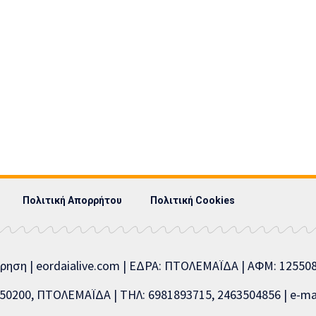
Πολιτική Απορρήτου
Πολιτική Cookies
ίρηση | eordaialive.com | ΕΔΡΑ: ΠΤΟΛΕΜΑΪΔΑ | ΑΦΜ: 1255
0200, ΠΤΟΛΕΜΑΪΔΑ | ΤΗΛ: 6981893715, 2463504856 | e-mai