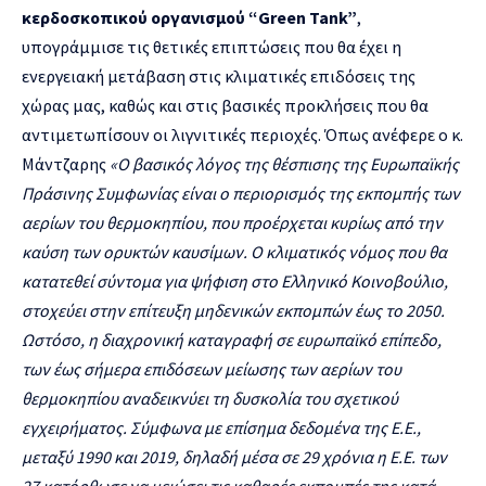
κερδοσκοπικού οργανισμού “
Green
Tank
”
,
υπογράμμισε τις θετικές επιπτώσεις που θα έχει η
ενεργειακή μετάβαση στις κλιματικές επιδόσεις της
χώρας μας, καθώς και στις βασικές προκλήσεις που θα
αντιμετωπίσουν οι λιγνιτικές περιοχές. Όπως ανέφερε ο κ.
Μάντζαρης
«Ο βασικός λόγος της θέσπισης της Ευρωπαϊκής
Πράσινης Συμφωνίας είναι ο περιορισμός της εκπομπής των
αερίων του θερμοκηπίου, που προέρχεται κυρίως από την
καύση των ορυκτών καυσίμων. Ο κλιματικός νόμος που θα
κατατεθεί σύντομα για ψήφιση στο Ελληνικό Κοινοβούλιο,
στοχεύει στην επίτευξη μηδενικών εκπομπών έως το 2050.
Ωστόσο, η διαχρονική καταγραφή σε ευρωπαϊκό επίπεδο,
των έως σήμερα επιδόσεων μείωσης των αερίων του
θερμοκηπίου αναδεικνύει τη δυσκολία του σχετικού
εγχειρήματος.
Σύμφωνα με επίσημα δεδομένα της Ε.Ε.,
μεταξύ 1990 και 2019, δηλαδή μέσα σε 29 χρόνια η Ε.Ε. των
27 κατόρθωσε να μειώσει τις καθαρές εκπομπές της κατά