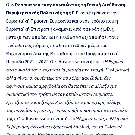
Ο
κ.
Rasmussen
εκπροσωπώντας τη Γενική Διεύθυνση
Περιφερειακής Πολιτικής της Ε.Ε.
αναφέρθηκε στην
Ευρωπαϊκή Πράσινη Συμφωνία και στον τρόπο που η
Ευρωπαϊκή Επιτροπή αναμένει από τα κράτη μέλη,
μεταξύ των οποίων και η Ελλάδα να αξιοποιήσει τους
πρόσθετους πόρους που θα διατεθούν μέσω του
Μηχανισμού Δίκαιης Μετάβασης την Προγραμματική
Περίοδο 2021 – 2027. O κ. Rasmussen ανέφερε:
«Η Ευρώπη
στο σύνολό της διέρχεται μία μεταβατική εποχή. Η κλιματική
αλλαγή και οι συνέπειές της που όλοι μας ζούμε, δεν
αφήνουν καμία αμφιβολία ότι θα πρέπει να αλλάξουμε
ουσιαστικά τον τρόπο με τον οποίο μετακινούμαστε,
εργαζόμαστε και ζούμε. Χρειαζόμαστε μια ισχυρή αλλαγή
της παγκόσμιας και της ευρωπαϊκής οικονομίας στο σύνολό
της».
Ο κ. Rasmussen τόνισε ότι «
Μέχρι σήμερα, η Ελληνική
Κυβέρνηση έχει κάνει εξαιρετική δουλειά, και το Ελληνικό
Ταμείο Δίκαιης Μετάβασης ακολουθεί με συνέπεια το