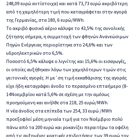
248,09 ευρώ αντίστοιχα) και κατά 73,73 ευρώ ακριβότερη
από τη χαμηλότερη τιμή που καταγράφεται στην αγορά
της Γερμανίας, στα 180, 6 ευρώ/MWh.
To ακριβό φυσικό αέριο κάλυψε το 43,5% της συνολικής
ζήτησης σήμερα, η συμμετοχή των φθηνών Ανανεώσιμων
Πηγών Ενέργειας περιορίστηκε στο 24,6% και των
υδροηλεκτρικών στο 6,5%.
Ποσοστό 6,5% κάλυψε ο λιγνίτης και 15,6% οι εισαγωγές,
οι οποίες αυξήθηκαν λόγω των χαμηλότερων τιμών στις
γειτονικές αγορές .Η με΄ση τιμή εκκαθάρισης της αγοράς
είχε ήδη καταγράψει άνοδο το περασμένο επταήμερο (8-
14Νοεμβρίου κατά 5,6% σε σχέση με την αμέσως
προηγούμενη και ανήλθε στα 218, 25 ευρώ/MWh.
Η νέα άνοδος στα επίπεδα των 254, 33 ευρώ /MWh
προεξοφλεί μέση μηνιαία τιμή για τον Νοέμβριο πολύ
πάνω από τα 200 ευρώ και ροκανίζει περαιτέρω τα οφέλη
από τις αυξημένες κρατικές επιδοτήσεις των 39 ευρώ τον